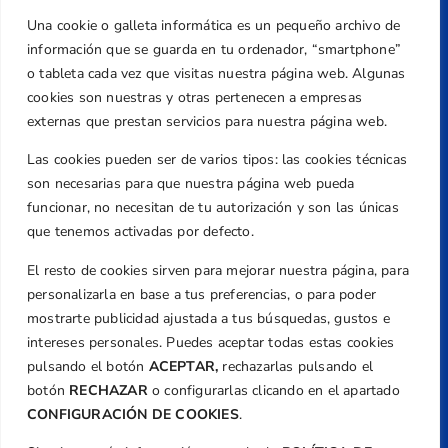
Una cookie o galleta informática es un pequeño archivo de
Dirección
información que se guarda en tu ordenador, “smartphone”
Centre de L´Esport, Carrer d'Isaac Peral i
o tableta cada vez que visitas nuestra página web. Algunas
Caballero, Nº 5, Despachos 2 y 3, 46980,
cookies son nuestras y otras pertenecen a empresas
Valencia
externas que prestan servicios para nuestra página web.
Teléfono
Las cookies pueden ser de varios tipos: las cookies técnicas
+34 961 367 799
son necesarias para que nuestra página web pueda
Email
funcionar, no necesitan de tu autorización y son las únicas
que tenemos activadas por defecto.
federacion@golfcv.com
El resto de cookies sirven para mejorar nuestra página, para
Aviso Legal
personalizarla en base a tus preferencias, o para poder
Política de Privacidad
mostrarte publicidad ajustada a tus búsquedas, gustos e
Transparencia
intereses personales. Puedes aceptar todas estas cookies
Normativa
pulsando el botón
ACEPTAR,
rechazarlas pulsando el
botón
RECHAZAR
o configurarlas clicando en el apartado
Federación
CONFIGURACIÓN DE COOKIES
.
Revista