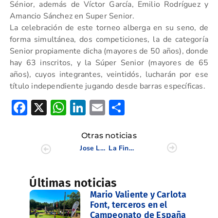
Sénior, además de Víctor García, Emilio Rodríguez y
Amancio Sánchez en Super Senior.
La celebración de este torneo alberga en su seno, de
forma simultánea, dos competiciones, la de categoría
Senior propiamente dicha (mayores de 50 años), donde
hay 63 inscritos, y la Súper Senior (mayores de 65
años), cuyos integrantes, veintidós, lucharán por ese
título independiente jugando desde barras específicas.
Facebook
X
WhatsApp
LinkedIn
Email
Compartir
Otras noticias
Jose Luis Ballester, Carla Bernat, Martina Navarro, Raúl Gómez y Sergio García, premiados en la Gala del Golf 2024
La Final del TUMI Spain Golf Tour, en enero en Panorámica
Últimas noticias
Mario Valiente y Carlota
Font, terceros en el
Campeonato de España