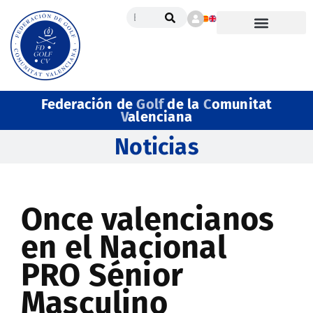
Federación de
Golf
de la
C
omunitat
V
alenciana
Noticias
Once valencianos
en el Nacional
PRO Sénior
Masculino