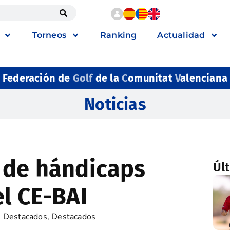
Torneos
Ranking
Actualidad
Federación de
Golf
de la
C
omunitat
V
alenciana
Noticias
 de hándicaps
Úl
el CE-BAI
s Destacados
,
Destacados