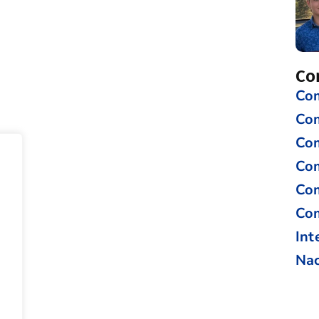
Co
Com
Co
Com
Com
Com
Com
Int
Nac