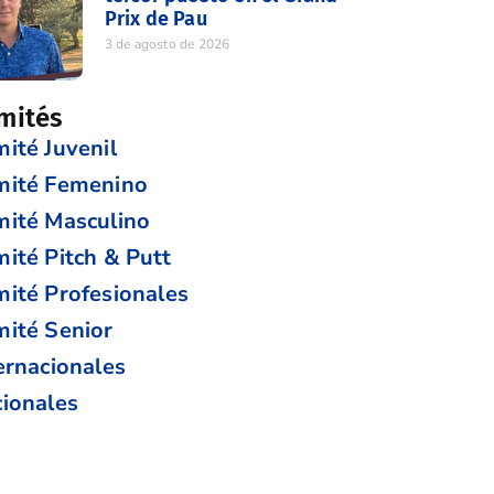
Prix de Pau
3 de agosto de 2026
mités
ité Juvenil
mité Femenino
ité Masculino
ité Pitch & Putt
ité Profesionales
ité Senior
ernacionales
ionales