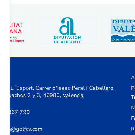
a
A
ón
 de L´Esport, Carrer d'Isaac Peral i Caballero,
P
 Despachos 2 y 3, 46980, Valencia
T
N
61 367 799
F
acion@golfcv.com
R