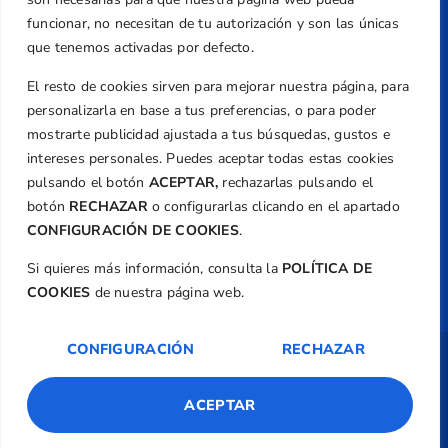
Email
funcionar, no necesitan de tu autorización y son las únicas
federacion@golfcv.com
que tenemos activadas por defecto.
El resto de cookies sirven para mejorar nuestra página, para
Aviso Legal
personalizarla en base a tus preferencias, o para poder
Política de Privacidad
mostrarte publicidad ajustada a tus búsquedas, gustos e
Transparencia
intereses personales. Puedes aceptar todas estas cookies
Normativa
pulsando el botón
ACEPTAR,
rechazarlas pulsando el
botón
RECHAZAR
o configurarlas clicando en el apartado
Federación
CONFIGURACIÓN DE COOKIES
.
Revista
Si quieres más información, consulta la
POLÍTICA DE
COOKIES
de nuestra página web.
CONFIGURACIÓN
RECHAZAR
Copyright ©
Federación de Golf de la
Comunitat Valenciana
| Diseño:
TecnoQuatre
ACEPTAR