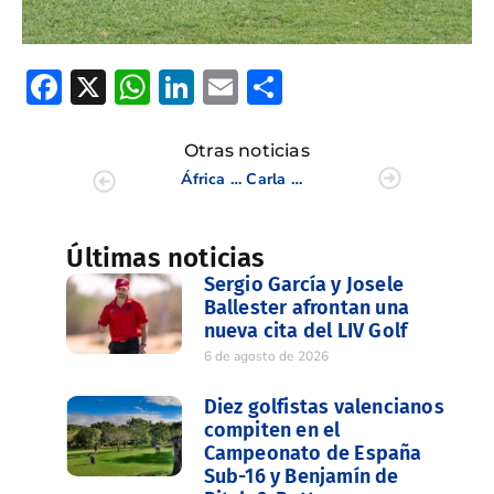
Facebook
X
WhatsApp
LinkedIn
Email
Compartir
Otras noticias
África Oliva y Fátima Noguera, con el grupo de trabajo juvenil de la RFEG
Carla Bernat, preparada para el Open de España
Últimas noticias
Sergio García y Josele
Ballester afrontan una
nueva cita del LIV Golf
6 de agosto de 2026
Diez golfistas valencianos
compiten en el
Campeonato de España
Sub-16 y Benjamín de