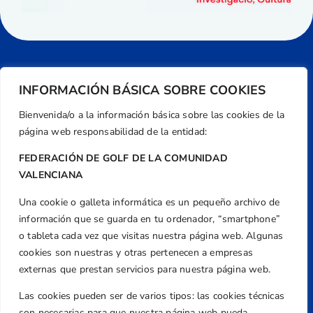
INFORMACIÓN BÁSICA SOBRE COOKIES
Bienvenida/o a la información básica sobre las cookies de la
página web responsabilidad de la entidad:
FEDERACIÓN DE GOLF DE LA COMUNIDAD
VALENCIANA
Una cookie o galleta informática es un pequeño archivo de
Dirección
información que se guarda en tu ordenador, “smartphone”
Centre de L´Esport, Carrer d'Isaac Peral i
o tableta cada vez que visitas nuestra página web. Algunas
Caballero, Nº 5, Despachos 2 y 3, 46980,
cookies son nuestras y otras pertenecen a empresas
Valencia
externas que prestan servicios para nuestra página web.
Teléfono
Las cookies pueden ser de varios tipos: las cookies técnicas
+34 961 367 799
son necesarias para que nuestra página web pueda