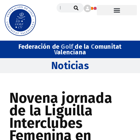
Federación de
Golf
de la
C
omunitat
V
alenciana
Noticias
Novena jornada
de la Liguilla
Interclubes
Femenina en