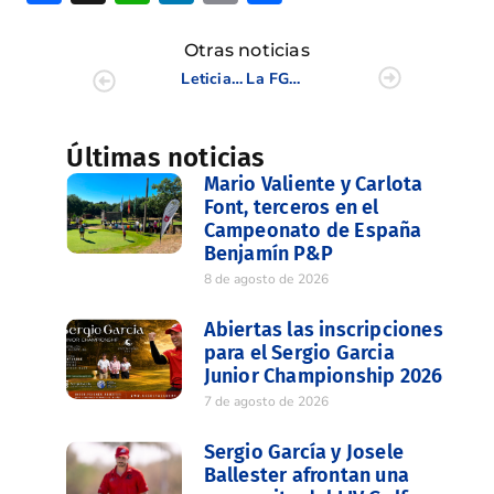
Otras noticias
Leticia Ras y José Manuel Carriles se imponen en la cuarta prueba de Profesionales de la CV
La FGCV celebra su segunda Asamblea General con Juan Pintor como Presidente
Últimas noticias
Mario Valiente y Carlota
Font, terceros en el
Campeonato de España
Benjamín P&P
8 de agosto de 2026
Abiertas las inscripciones
para el Sergio Garcia
Junior Championship 2026
7 de agosto de 2026
Sergio García y Josele
Ballester afrontan una