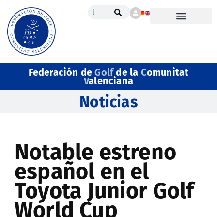
Federación de
Golf
de la
C
omunitat
V
alenciana
Noticias
Notable estreno
español en el
Toyota Junior Golf
World Cup