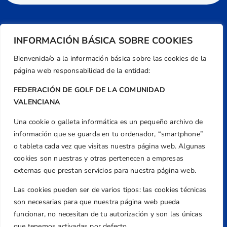
INFORMACIÓN BÁSICA SOBRE COOKIES
Bienvenida/o a la información básica sobre las cookies de la
página web responsabilidad de la entidad:
FEDERACIÓN DE GOLF DE LA COMUNIDAD
VALENCIANA
Una cookie o galleta informática es un pequeño archivo de
Dirección
información que se guarda en tu ordenador, “smartphone”
Centre de L´Esport, Carrer d'Isaac Peral i
o tableta cada vez que visitas nuestra página web. Algunas
Caballero, Nº 5, Despachos 2 y 3, 46980,
cookies son nuestras y otras pertenecen a empresas
Valencia
externas que prestan servicios para nuestra página web.
Teléfono
Las cookies pueden ser de varios tipos: las cookies técnicas
+34 961 367 799
son necesarias para que nuestra página web pueda
Email
funcionar, no necesitan de tu autorización y son las únicas
que tenemos activadas por defecto.