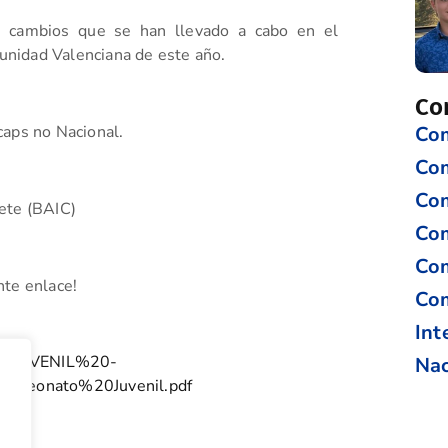
e cambios que se han llevado a cabo en el
nidad Valenciana de este año.
Co
Com
caps no Nacional.
Co
Com
ete (BAIC)
Com
Com
nte enlace!
Com
Int
960/JUVENIL%20-
Nac
eonato%20Juvenil.pdf
tir