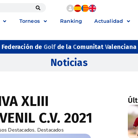
Torneos
Ranking
Actualidad
Federación de
Golf
de la
C
omunitat
V
alenciana
Noticias
VA XLIII
Úl
ENIL C.V. 2021
sos Destacados
,
Destacados