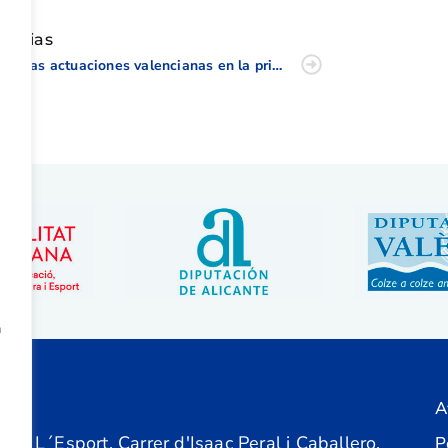
oticias
Buenas actuaciones valencianas en la primera jornada del Cto de España Interclubes Infantil
a
A
ón
 de L´Esport, Carrer d'Isaac Peral i Caballero,
P