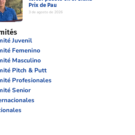
Prix de Pau
3 de agosto de 2026
mités
ité Juvenil
mité Femenino
ité Masculino
ité Pitch & Putt
ité Profesionales
ité Senior
ernacionales
ionales