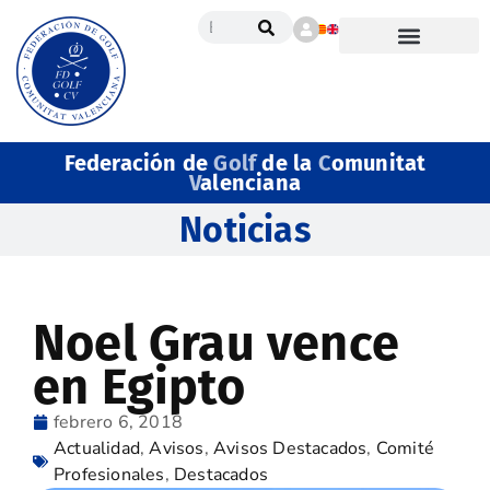
Federación de
Golf
de la
C
omunitat
V
alenciana
Noticias
Noel Grau vence
en Egipto
febrero 6, 2018
Actualidad
,
Avisos
,
Avisos Destacados
,
Comité
Profesionales
,
Destacados