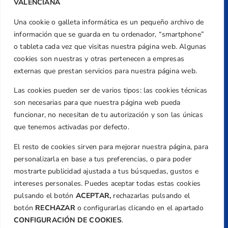
VALENCIANA
Una cookie o galleta informática es un pequeño archivo de
Dirección
información que se guarda en tu ordenador, “smartphone”
Centre de L´Esport, Carrer d'Isaac Peral i
o tableta cada vez que visitas nuestra página web. Algunas
Caballero, Nº 5, Despachos 2 y 3, 46980,
cookies son nuestras y otras pertenecen a empresas
Valencia
externas que prestan servicios para nuestra página web.
Teléfono
Las cookies pueden ser de varios tipos: las cookies técnicas
+34 961 367 799
son necesarias para que nuestra página web pueda
Email
funcionar, no necesitan de tu autorización y son las únicas
federacion@golfcv.com
que tenemos activadas por defecto.
El resto de cookies sirven para mejorar nuestra página, para
Aviso Legal
personalizarla en base a tus preferencias, o para poder
Política de Privacidad
mostrarte publicidad ajustada a tus búsquedas, gustos e
Transparencia
intereses personales. Puedes aceptar todas estas cookies
Normativa
pulsando el botón
ACEPTAR,
rechazarlas pulsando el
botón
RECHAZAR
o configurarlas clicando en el apartado
Federación
CONFIGURACIÓN DE COOKIES
.