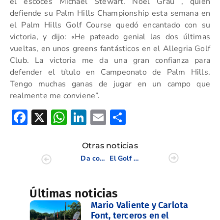
el escocés Michael Stewart. Noel Grau , quien
defiende su Palm Hills Championship esta semana en
el Palm Hills Golf Course quedó encantado con su
victoria, y dijo: «He pateado genial las dos últimas
vueltas, en unos greens fantásticos en el Allegria Golf
Club. La victoria me da una gran confianza para
defender el título en Campeonato de Palm Hills.
Tengo muchas ganas de jugar en un campo que
realmente me conviene”.
Facebook
X
WhatsApp
LinkedIn
Email
Compartir
Otras noticias
Da comienzo en Escorpión el III Circuito Xiquets C.V.
El Golf Juvenil Valenciano se reúne en la Junior Cup Wilson Staff
Últimas noticias
Mario Valiente y Carlota
Font, terceros en el