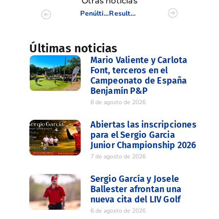
Otras noticias
Penúltima jornada de nuestros infantiles en el Match Play clasificatorio para el Inter
Resultados del Circuito Masculino y Femenino de la C.V. 1/3
Últimas noticias
Mario Valiente y Carlota
Font, terceros en el
Campeonato de España
Benjamín P&P
8 de agosto de 2026
Abiertas las inscripciones
para el Sergio Garcia
Junior Championship 2026
7 de agosto de 2026
Sergio García y Josele
Ballester afrontan una
nueva cita del LIV Golf
6 de agosto de 2026