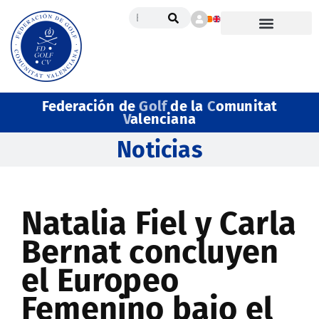
Federación de
Golf
de la
C
omunitat
V
alenciana
Noticias
Natalia Fiel y Carla
Bernat concluyen
el Europeo
Femenino bajo el