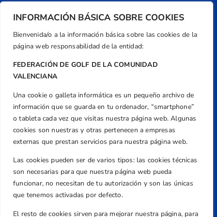
INFORMACIÓN BÁSICA SOBRE COOKIES
Bienvenida/o a la información básica sobre las cookies de la
página web responsabilidad de la entidad:
FEDERACIÓN DE GOLF DE LA COMUNIDAD
VALENCIANA
Una cookie o galleta informática es un pequeño archivo de
Dirección
información que se guarda en tu ordenador, “smartphone”
Centre de L´Esport, Carrer d'Isaac Peral i
o tableta cada vez que visitas nuestra página web. Algunas
Caballero, Nº 5, Despachos 2 y 3, 46980,
cookies son nuestras y otras pertenecen a empresas
Valencia
externas que prestan servicios para nuestra página web.
Teléfono
Las cookies pueden ser de varios tipos: las cookies técnicas
+34 961 367 799
son necesarias para que nuestra página web pueda
Email
funcionar, no necesitan de tu autorización y son las únicas
federacion@golfcv.com
que tenemos activadas por defecto.
El resto de cookies sirven para mejorar nuestra página, para
Aviso Legal