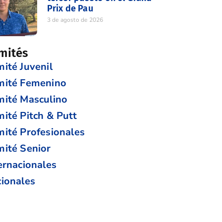
Prix de Pau
3 de agosto de 2026
mités
ité Juvenil
mité Femenino
ité Masculino
ité Pitch & Putt
ité Profesionales
ité Senior
ernacionales
ionales