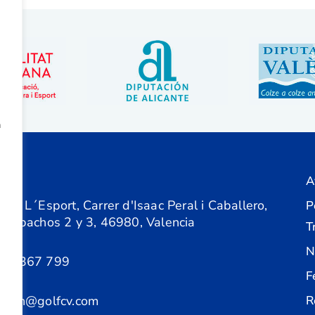
a
A
ón
 de L´Esport, Carrer d'Isaac Peral i Caballero,
P
 Despachos 2 y 3, 46980, Valencia
T
N
61 367 799
F
acion@golfcv.com
R