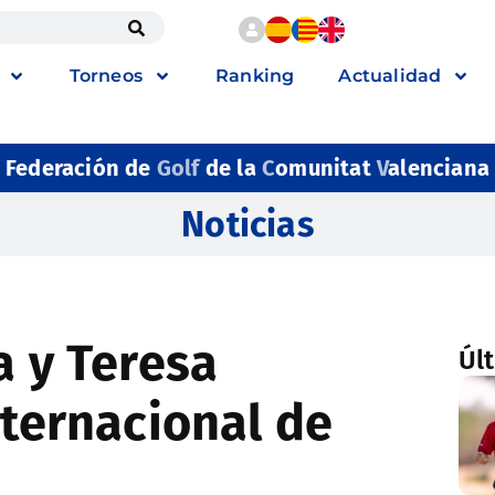
Torneos
Ranking
Actualidad
Federación de
Golf
de la
C
omunitat
V
alenciana
Noticias
a y Teresa
Úl
nternacional de