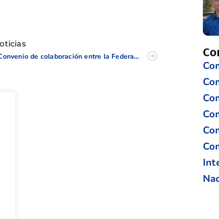
tir
oticias
Co
Convenio de colaboración entre la Federación de Golf de la Comunidad Valenciana y Centauro rent a car
Com
Co
Com
Com
Com
Com
Int
Nac