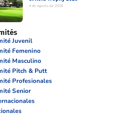
4 de agosto de 2026
mités
ité Juvenil
mité Femenino
ité Masculino
ité Pitch & Putt
ité Profesionales
ité Senior
ernacionales
ionales