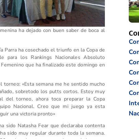
emenina ha dejado con buen saber de boca al
Co
Com
a Parra ha cosechado el triunfo en la Copa de
Co
le para los Rankings Nacionales Absoluto
Com
 Femenino que ha finalizado este domingo en
Com
Com
el torneo: «Esta semana me he sentido mucho
ñado, sobretodo los putts cortos. Estoy muy
Com
al del torneo, ahora toca preparar la Copa
Int
uipo Nacional. Creo que mi juego ya esta
Nac
uir una victoria pronto»
ha sido Natasha Fear que declaraba contenta
ha sido muy regular durante toda la semana.