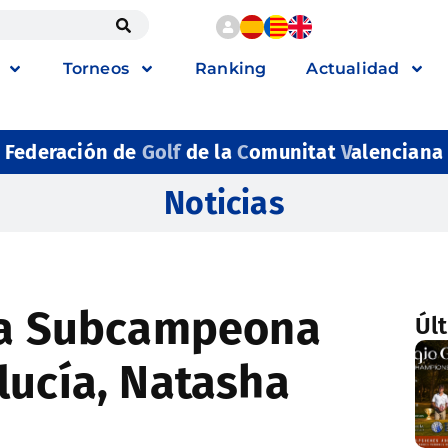
Torneos
Ranking
Actualidad
Federación de
Golf
de la
C
omunitat
V
alenciana
Noticias
ola Subcampeona
Úl
lucía, Natasha