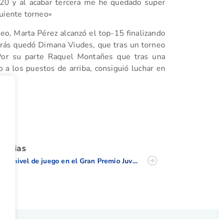
 20 y al acabar tercera me he quedado super
guiente torneo»
neo, Marta Pérez alcanzó el top-15 finalizando
trás quedó Dimana Viudes, que tras un torneo
7 Por su parte Raquel Montañes que tras una
a los puestos de arriba, consiguió luchar en
s.
tir
oticias
Alto nivel de juego en el Gran Premio Juvenil