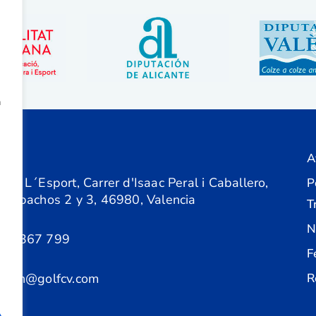
a
A
ón
 de L´Esport, Carrer d'Isaac Peral i Caballero,
P
 Despachos 2 y 3, 46980, Valencia
T
N
61 367 799
F
acion@golfcv.com
R