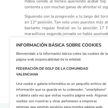
Había venido al torneo queriendo acabar top
contenta y con muchas ganas de afrontar el si
Siguiendo con la progresión a lo largo del tor
en 13ª posición. Tan solo unos puestos más a
bastante regular finalizó en la posición 1
maravillosa segunda jornada se había asomado 
la vuelta final para acabar entre las 20 primera
INFORMACIÓN BÁSICA SOBRE COOKIES
Resto de Resultados
Bienvenida/o a la información básica sobre las cookies de la
Facebook
X
WhatsApp
LinkedIn
Email
Compar
página web responsabilidad de la entidad:
FEDERACIÓN DE GOLF DE LA COMUNIDAD
Otras n
VALENCIANA
Los tres Valencianos que superaron el corte en la Copa Baleares quedan entre los 26 primeros
Una cookie o galleta informática es un pequeño archivo de
información que se guarda en tu ordenador, “smartphone”
o tableta cada vez que visitas nuestra página web. Algunas
cookies son nuestras y otras pertenecen a empresas
externas que prestan servicios para nuestra página web.