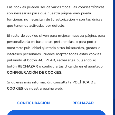
Teléfono
Las cookies pueden ser de varios tipos: las cookies técnicas
+34 961 367 799
son necesarias para que nuestra página web pueda
Email
funcionar, no necesitan de tu autorización y son las únicas
que tenemos activadas por defecto.
federacion@golfcv.com
El resto de cookies sirven para mejorar nuestra página, para
Aviso Legal
personalizarla en base a tus preferencias, o para poder
Política de Privacidad
mostrarte publicidad ajustada a tus búsquedas, gustos e
Transparencia
intereses personales. Puedes aceptar todas estas cookies
Normativa
pulsando el botón
ACEPTAR,
rechazarlas pulsando el
botón
RECHAZAR
o configurarlas clicando en el apartado
Federación
CONFIGURACIÓN DE COOKIES
.
Revista
Si quieres más información, consulta la
POLÍTICA DE
COOKIES
de nuestra página web.
CONFIGURACIÓN
RECHAZAR
Copyright ©
Federación de Golf de la
Comunitat Valenciana
| Diseño:
TecnoQuatre