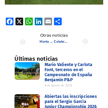
Facebook
X
WhatsApp
LinkedIn
Email
Compartir
Otras noticias
Marta Perez y Natalia Escuriola mejores valencianas en la 1ª jornada del Campeonato de España
Celebrada la «Asamblea Anual 2015 de la FGCV» en las instalaciones de la Escuela de Golf Elche.
Últimas noticias
Mario Valiente y Carlota
Font, terceros en el
Campeonato de España
Benjamín P&P
8 de agosto de 2026
Abiertas las inscripciones
para el Sergio Garcia
Junior Championship 2026