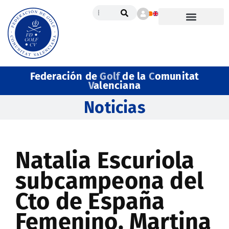
Federación de
Golf
de la
C
omunitat
V
alenciana
Noticias
Natalia Escuriola
subcampeona del
Cto de España
Femenino, Martina