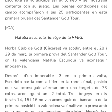
Escuriola se adjudicaba así el torneo y se mostraba
contenta con su juego. Las buenas condiciones del
campo acompañaron a las 25 participantes en esta
primera prueba del Santander Golf Tour.
[:CA]
Natalia Escuriola. Imatge de la RFEG.
Norba Club de Golf (Càceres) va acollir, entre el 28 i
29 de març, la primera prova del Santander Golf Tour,
on la valenciana Natalia Escuriola va aconseguir
imposar-se.
Després d’un impecable -3 en la primera volta,
Escuriola partia com a líder en la ronda final, posició
que va aconseguir afermar amb una targeta de 73
colps, aconseguint un -2 total. Tres bogeys en els
forats 14, 15 i 16 no van aconseguir desbancar-la de la
primera posició i la valenciana va finalitzar la prova amb
una renda de quatre impactes sobre María Hernández,