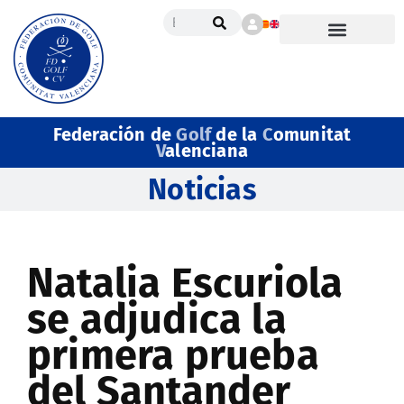
Federación de
Golf
de la
C
omunitat
V
alenciana
Noticias
Natalia Escuriola
se adjudica la
primera prueba
del Santander