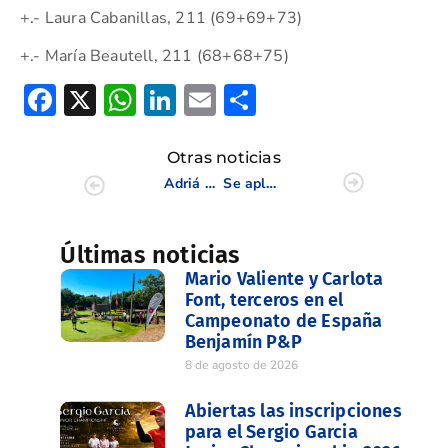
+.- Laura Cabanillas, 211 (69+69+73)
+.- María Beautell, 211 (68+68+75)
Facebook
X
WhatsApp
LinkedIn
Email
Compartir
Otras noticias
Adriá Arnaus y Almudena Blasco inscriben su nombre en la Copa de la Comunidad Valenciana
Se aplaza la COPA LEVANTE – MEMORIAL FCO. GIL 7/10
Últimas noticias
Mario Valiente y Carlota
Font, terceros en el
Campeonato de España
Benjamín P&P
8 de agosto de 2026
Abiertas las inscripciones
para el Sergio Garcia