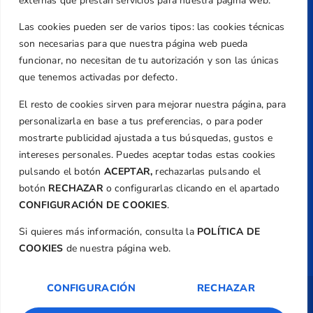
Valencia
externas que prestan servicios para nuestra página web.
Teléfono
Las cookies pueden ser de varios tipos: las cookies técnicas
+34 961 367 799
son necesarias para que nuestra página web pueda
Email
funcionar, no necesitan de tu autorización y son las únicas
que tenemos activadas por defecto.
federacion@golfcv.com
El resto de cookies sirven para mejorar nuestra página, para
Aviso Legal
personalizarla en base a tus preferencias, o para poder
Política de Privacidad
mostrarte publicidad ajustada a tus búsquedas, gustos e
Transparencia
intereses personales. Puedes aceptar todas estas cookies
Normativa
pulsando el botón
ACEPTAR,
rechazarlas pulsando el
botón
RECHAZAR
o configurarlas clicando en el apartado
Federación
CONFIGURACIÓN DE COOKIES
.
Revista
Si quieres más información, consulta la
POLÍTICA DE
COOKIES
de nuestra página web.
CONFIGURACIÓN
RECHAZAR
Copyright ©
Federación de Golf de la