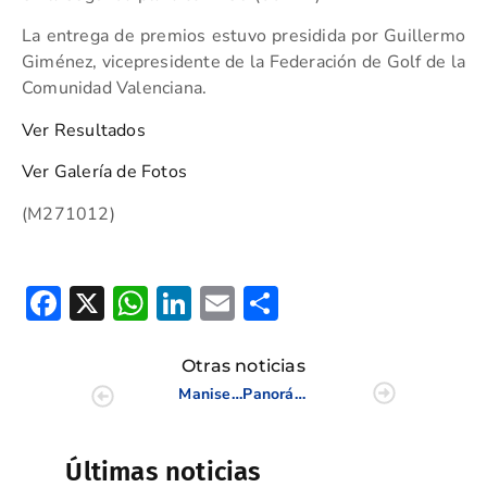
La entrega de premios estuvo presidida por Guillermo
Giménez, vicepresidente de la Federación de Golf de la
Comunidad Valenciana.
Ver Resultados
Ver Galería de Fotos
(M271012)
Facebook
X
WhatsApp
LinkedIn
Email
Compartir
Otras noticias
Manises finaliza cuarto en la Copa de Europa de Clubes
Panorámica Golf reunió a la élite juvenil en el Campeonato de la CV
Últimas noticias