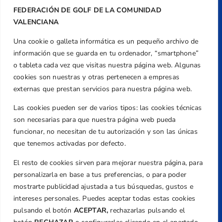
FEDERACIÓN DE GOLF DE LA COMUNIDAD
VALENCIANA
Una cookie o galleta informática es un pequeño archivo de
Dirección
información que se guarda en tu ordenador, “smartphone”
Centre de L´Esport, Carrer d'Isaac Peral i
o tableta cada vez que visitas nuestra página web. Algunas
Caballero, Nº 5, Despachos 2 y 3, 46980,
cookies son nuestras y otras pertenecen a empresas
Valencia
externas que prestan servicios para nuestra página web.
Teléfono
Las cookies pueden ser de varios tipos: las cookies técnicas
+34 961 367 799
son necesarias para que nuestra página web pueda
Email
funcionar, no necesitan de tu autorización y son las únicas
federacion@golfcv.com
que tenemos activadas por defecto.
El resto de cookies sirven para mejorar nuestra página, para
Aviso Legal
personalizarla en base a tus preferencias, o para poder
Política de Privacidad
mostrarte publicidad ajustada a tus búsquedas, gustos e
Transparencia
intereses personales. Puedes aceptar todas estas cookies
Normativa
pulsando el botón
ACEPTAR,
rechazarlas pulsando el