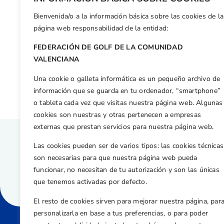
operaciones del encuentro.
Bienvenida/o a la información básica sobre las cookies de la
Facebook
X
WhatsApp
LinkedIn
Email
Compar
página web responsabilidad de la entidad:
FEDERACIÓN DE GOLF DE LA COMUNIDAD
Otras n
VALENCIANA
El Torneo Solidario por Valencia reunirá en El Saler a 120 golfistas
Una cookie o galleta informática es un pequeño archivo de
información que se guarda en tu ordenador, “smartphone”
o tableta cada vez que visitas nuestra página web. Algunas
cookies son nuestras y otras pertenecen a empresas
externas que prestan servicios para nuestra página web.
Las cookies pueden ser de varios tipos: las cookies técnicas
son necesarias para que nuestra página web pueda
funcionar, no necesitan de tu autorización y son las únicas
que tenemos activadas por defecto.
El resto de cookies sirven para mejorar nuestra página, par
personalizarla en base a tus preferencias, o para poder