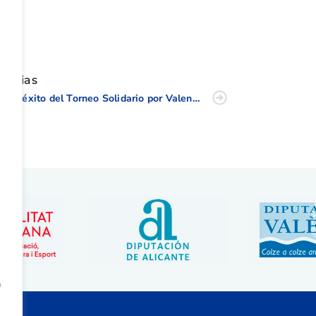
tir
oticias
Gran éxito del Torneo Solidario por Valencia de Golf disputado en El Saler
a