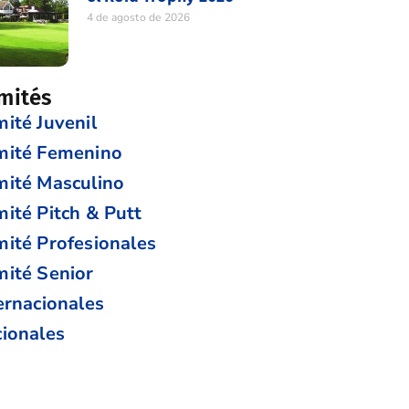
4 de agosto de 2026
mités
ité Juvenil
mité Femenino
ité Masculino
ité Pitch & Putt
ité Profesionales
ité Senior
ernacionales
ionales