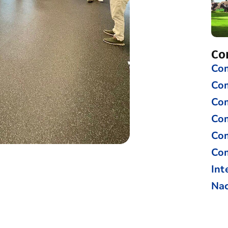
Co
Com
Co
Com
Com
Com
Com
Int
Nac