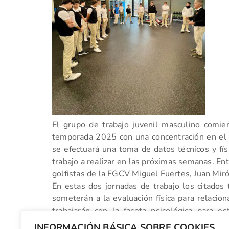
El grupo de trabajo juvenil masculino comie
temporada 2025 con una concentración en el 
se efectuará una toma de datos técnicos y fís
trabajo a realizar en las próximas semanas. En
golfistas de la FGCV Miguel Fuertes, Juan Miró
En estas dos jornadas de trabajo los citados t
someterán a la evaluación física para relacion
trabajarán con la faceta psicológica para e
Excelencia de la RFEG, ubicado en el Cent
INFORMACIÓN BÁSICA SOBRE COOKIES