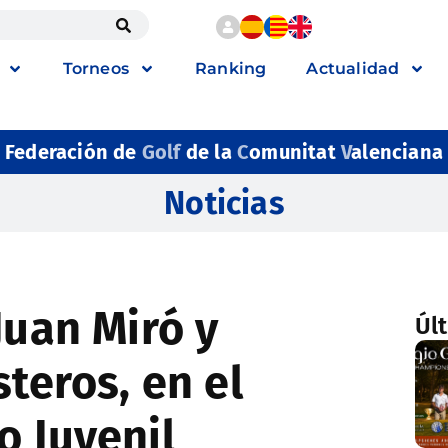
Torneos
Ranking
Actualidad
Federación de
Golf
de la
C
omunitat
V
alenciana
Noticias
Juan Miró y
Úl
steros, en el
o Juvenil