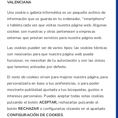
VALENCIANA
Una cookie o galleta informática es un pequeño archivo de
Dirección
información que se guarda en tu ordenador, “smartphone”
Centre de L´Esport, Carrer d'Isaac Peral i
o tableta cada vez que visitas nuestra página web. Algunas
Caballero, Nº 5, Despachos 2 y 3, 46980,
cookies son nuestras y otras pertenecen a empresas
Valencia
externas que prestan servicios para nuestra página web.
Teléfono
Las cookies pueden ser de varios tipos: las cookies técnicas
+34 961 367 799
son necesarias para que nuestra página web pueda
Email
funcionar, no necesitan de tu autorización y son las únicas
que tenemos activadas por defecto.
federacion@golfcv.com
El resto de cookies sirven para mejorar nuestra página, para
Aviso Legal
personalizarla en base a tus preferencias, o para poder
Política de Privacidad
mostrarte publicidad ajustada a tus búsquedas, gustos e
Transparencia
intereses personales. Puedes aceptar todas estas cookies
Normativa
pulsando el botón
ACEPTAR,
rechazarlas pulsando el
botón
RECHAZAR
o configurarlas clicando en el apartado
Federación
CONFIGURACIÓN DE COOKIES
.