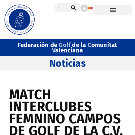
Federación de
Golf
de la
C
omunitat
V
alenciana
Noticias
MATCH
INTERCLUBES
FEMNINO CAMPOS
DE GOLF DE LA C.V.