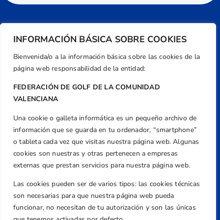
INFORMACIÓN BÁSICA SOBRE COOKIES
Bienvenida/o a la información básica sobre las cookies de la
página web responsabilidad de la entidad:
FEDERACIÓN DE GOLF DE LA COMUNIDAD
VALENCIANA
Una cookie o galleta informática es un pequeño archivo de
Dirección
información que se guarda en tu ordenador, “smartphone”
Centre de L´Esport, Carrer d'Isaac Peral i
o tableta cada vez que visitas nuestra página web. Algunas
Caballero, Nº 5, Despachos 2 y 3, 46980,
cookies son nuestras y otras pertenecen a empresas
Valencia
externas que prestan servicios para nuestra página web.
Teléfono
Las cookies pueden ser de varios tipos: las cookies técnicas
+34 961 367 799
son necesarias para que nuestra página web pueda
Email
funcionar, no necesitan de tu autorización y son las únicas
que tenemos activadas por defecto.