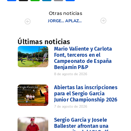
Otras noticias
JORGE SANCHO Y MARTA PEREZ SUBCAMPEONES EN EL CAMPEONATO DE ESPAÑA
APLAZADA LA COPA FEDERACIÓN
Últimas noticias
Mario Valiente y Carlota
Font, terceros en el
Campeonato de España
Benjamín P&P
8 de agosto de 2026
Abiertas las inscripciones
para el Sergio Garcia
Junior Championship 2026
7 de agosto de 2026
Sergio García y Josele
Ballester afrontan una