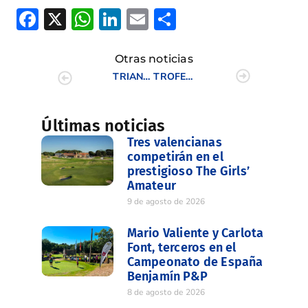
Facebook
X
WhatsApp
LinkedIn
Email
Compartir
Otras noticias
TRIANGULAR UNIVERSITARIO DE LA C.V. (II)
TROFEO 75 ANIVERSARIO DE LA R.F.E.G. – SENIOR
Últimas noticias
Tres valencianas
competirán en el
prestigioso The Girls’
Amateur
9 de agosto de 2026
Mario Valiente y Carlota
Font, terceros en el
Campeonato de España
Benjamín P&P
8 de agosto de 2026