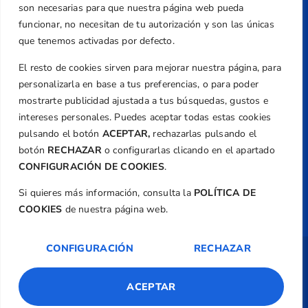
+34 961 367 799
son necesarias para que nuestra página web pueda
Email
funcionar, no necesitan de tu autorización y son las únicas
federacion@golfcv.com
que tenemos activadas por defecto.
El resto de cookies sirven para mejorar nuestra página, para
Aviso Legal
personalizarla en base a tus preferencias, o para poder
Política de Privacidad
mostrarte publicidad ajustada a tus búsquedas, gustos e
Transparencia
intereses personales. Puedes aceptar todas estas cookies
Normativa
pulsando el botón
ACEPTAR,
rechazarlas pulsando el
botón
RECHAZAR
o configurarlas clicando en el apartado
Federación
CONFIGURACIÓN DE COOKIES
.
Revista
Si quieres más información, consulta la
POLÍTICA DE
COOKIES
de nuestra página web.
CONFIGURACIÓN
RECHAZAR
Copyright ©
Federación de Golf de la
Comunitat Valenciana
| Diseño:
TecnoQuatre
ACEPTAR