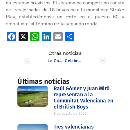
no estaban previstos. El sistema de competición consta
de tres jornadas de 18 hoyos bajo la modalidad Stroke
Play, estableciéndose un corte en el puesto 60 y
empatados al término de la segunda ronda.
Facebook
X
WhatsApp
LinkedIn
Email
Compartir
Otras noticias
La Comunitat Valenciana como destino de Golf se promociona en Suecia
Celebrada la Asamblea ordinaria de la FGCV
Últimas noticias
Raúl Gómez y Juan Miró
representan a la
Comunitat Valenciana en
el British Boys
9 de agosto de 2026
Tres valencianas