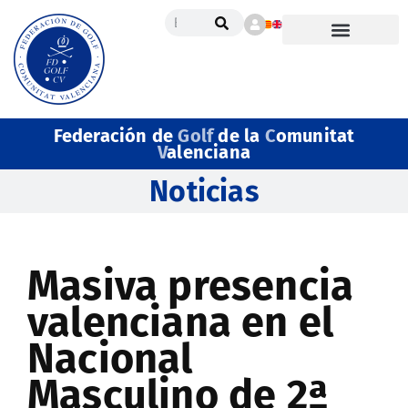
Federación de
Golf
de la
C
omunitat
V
alenciana
Noticias
Masiva presencia
valenciana en el
Nacional
Masculino de 2ª