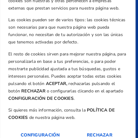
Caballero, Nº 5, Despachos 2 y 3, 46980,
cookies son nuestras y otras pertenecen a empresas
Valencia
externas que prestan servicios para nuestra página web.
Teléfono
Las cookies pueden ser de varios tipos: las cookies técnicas
+34 961 367 799
son necesarias para que nuestra página web pueda
Email
funcionar, no necesitan de tu autorización y son las únicas
federacion@golfcv.com
que tenemos activadas por defecto.
El resto de cookies sirven para mejorar nuestra página, para
Aviso Legal
personalizarla en base a tus preferencias, o para poder
Política de Privacidad
mostrarte publicidad ajustada a tus búsquedas, gustos e
Transparencia
intereses personales. Puedes aceptar todas estas cookies
Normativa
pulsando el botón
ACEPTAR,
rechazarlas pulsando el
botón
RECHAZAR
o configurarlas clicando en el apartado
Federación
CONFIGURACIÓN DE COOKIES
.
Revista
Si quieres más información, consulta la
POLÍTICA DE
COOKIES
de nuestra página web.
CONFIGURACIÓN
RECHAZAR