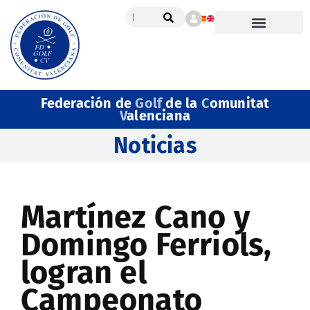
Federación de
Golf
de la
C
omunitat
V
alenciana
Noticias
Martínez Cano y
Domingo Ferriols,
logran el
Campeonato