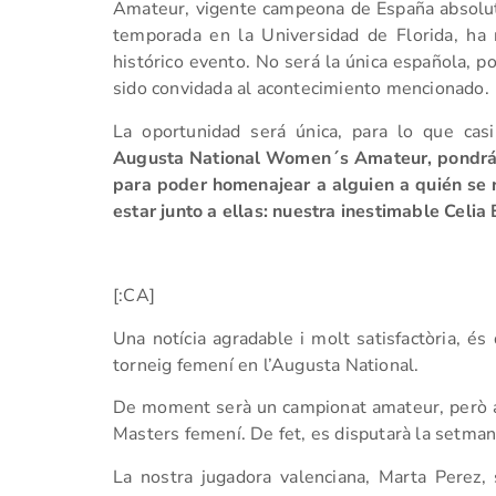
Amateur, vigente campeona de España absoluta
temporada en la Universidad de Florida, ha re
histórico evento. No será la única española, p
sido convidada al acontecimiento mencionado.
La oportunidad será única, para lo que cas
Augusta National Women´s Amateur, pondrá a
para poder homenajear a alguien a quién se 
estar junto a ellas: nuestra inestimable Celia
[:CA]
Una notícia agradable i molt satisfactòria, és 
torneig femení en l’Augusta National.
De moment serà un campionat amateur, però a 
Masters femení. De fet, es disputarà la setmana
La nostra jugadora valenciana, Marta Perez,