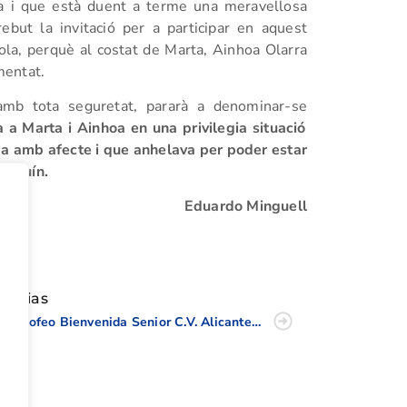
a i que està duent a terme una meravellosa
ebut la invitació per a participar en aquest
ola, perquè al costat de Marta, Ainhoa Olarra
mentat.
 amb tota seguretat, pararà a denominar-se
 Marta i Ainhoa en una privilegia situació
da amb afecte i que anhelava per poder estar
Barquín.
Eduardo Minguell
tir
oticias
El “Trofeo Bienvenida Senior C.V. Alicante” se da cita en Altea Golf.