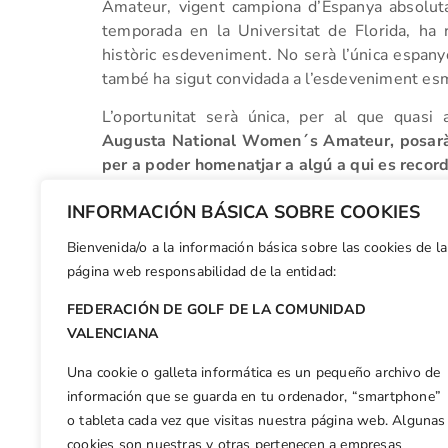
Amateur, vigent campiona d’Espanya absolut
temporada en la Universitat de Florida, ha r
històric esdeveniment. No serà l’única espany
també ha sigut convidada a l’esdeveniment es
L’oportunitat serà única, per al que quasi
Augusta National Women´s Amateur, posarà a
per a poder homenatjar a algú a qui es recor
al costat d’elles: la nostra inestimable Celia 
INFORMACIÓN BÁSICA SOBRE COOKIES
Bienvenida/o a la información básica sobre las cookies de la
Facebook
X
WhatsApp
LinkedIn
Email
Compar
página web responsabilidad de la entidad:
FEDERACIÓN DE GOLF DE LA COMUNIDAD
Otras n
VALENCIANA
Carla Tejedo no abandona la senda de victorias, alzándose con el triunfo en la Copa de Andalucía Femenina 2019.
Una cookie o galleta informática es un pequeño archivo de
información que se guarda en tu ordenador, “smartphone”
o tableta cada vez que visitas nuestra página web. Algunas
cookies son nuestras y otras pertenecen a empresas