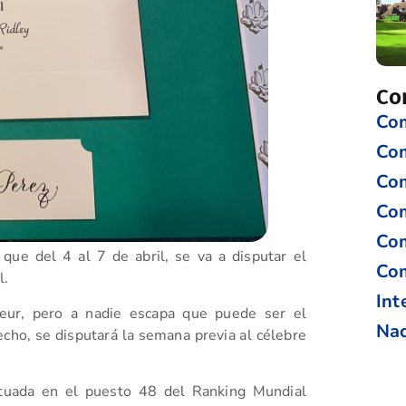
Co
Com
Co
Com
Com
Com
 que del 4 al 7 de abril, se va a disputar el
Com
l.
Int
ur, pero a nadie escapa que puede ser el
Nac
ho, se disputará la semana previa al célebre
situada en el puesto 48 del Ranking Mundial