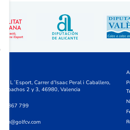
a
A
ón
 de L´Esport, Carrer d'Isaac Peral i Caballero,
P
 Despachos 2 y 3, 46980, Valencia
T
N
61 367 799
F
acion@golfcv.com
R