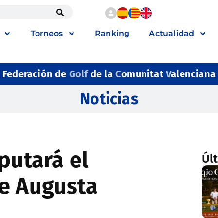
Torneos
Ranking
Actualidad
Federación de
Golf
de la
C
omunitat
V
alenciana
Noticias
putará el
Úl
e Augusta