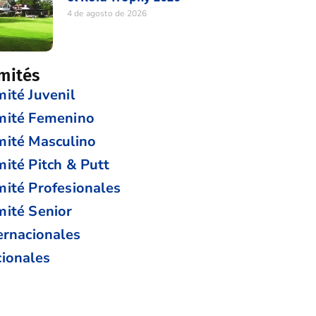
4 de agosto de 2026
mités
ité Juvenil
mité Femenino
ité Masculino
ité Pitch & Putt
ité Profesionales
ité Senior
ernacionales
ionales