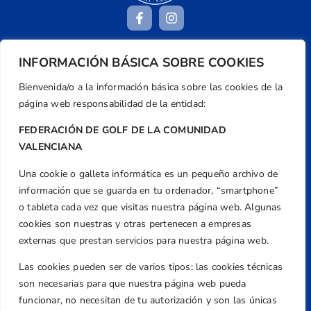
INFORMACIÓN BÁSICA SOBRE COOKIES
Dirección
Bienvenida/o a la información básica sobre las cookies de la
Centre de L´Esport, Carrer d'Isaac Peral i
página web responsabilidad de la entidad:
Caballero, Nº 5, Despachos 2 y 3, 46980,
Valencia
FEDERACIÓN DE GOLF DE LA COMUNIDAD
Teléfono
VALENCIANA
+34 961 367 799
Una cookie o galleta informática es un pequeño archivo de
Email
información que se guarda en tu ordenador, “smartphone”
federacion@golfcv.com
o tableta cada vez que visitas nuestra página web. Algunas
cookies son nuestras y otras pertenecen a empresas
Aviso Legal
externas que prestan servicios para nuestra página web.
Política de Privacidad
Transparencia
Las cookies pueden ser de varios tipos: las cookies técnicas
son necesarias para que nuestra página web pueda
Normativa
funcionar, no necesitan de tu autorización y son las únicas