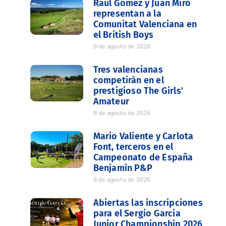
Raúl Gómez y Juan Miró
representan a la
Comunitat Valenciana en
el British Boys
9 de agosto de 2026
Tres valencianas
competirán en el
prestigioso The Girls’
Amateur
9 de agosto de 2026
Mario Valiente y Carlota
Font, terceros en el
Campeonato de España
Benjamín P&P
8 de agosto de 2026
Abiertas las inscripciones
para el Sergio Garcia
Junior Championship 2026