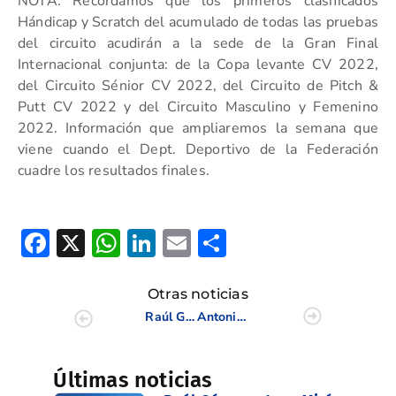
NOTA: Recordamos que los primeros clasificados
Hándicap y Scratch del acumulado de todas las pruebas
del circuito acudirán a la sede de la Gran Final
Internacional conjunta: de la Copa levante CV 2022,
del Circuito Sénior CV 2022, del Circuito de Pitch &
Putt CV 2022 y del Circuito Masculino y Femenino
2022. Información que ampliaremos la semana que
viene cuando el Dept. Deportivo de la Federación
cuadre los resultados finales.
Facebook
X
WhatsApp
LinkedIn
Email
Compartir
Otras noticias
Raúl Gómez, Santiago Juesas y Francisco Gavilán superan el corte en el Internacional de España Sub 18 Masculino Stroke Play 2022
Antonio Llerena finaliza tercero en el Daikin Madrid Open Scratch en El Encín
Últimas noticias