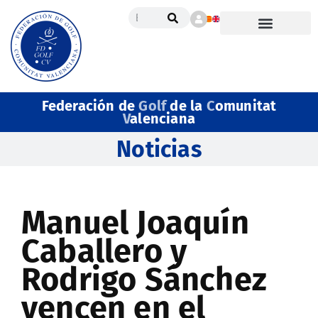
Federación de
Golf
de la
C
omunitat
V
alenciana
Noticias
Manuel Joaquín
Caballero y
Rodrigo Sánchez
vencen en el