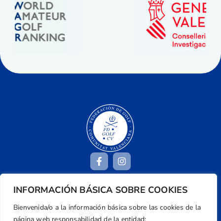
INFORMACIÓN BÁSICA SOBRE COOKIES
Dirección
Bienvenida/o a la información básica sobre las cookies de la
Centre de L´Esport, Carrer d'Isaac Peral i
página web responsabilidad de la entidad: