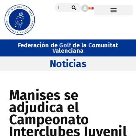
Federación de
Golf
de la
C
omunitat
V
alenciana
Noticias
Manises se
adjudica el
Campeonato
Interclubes Juvenil