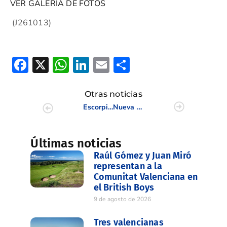
VER GALERÍA DE FOTOS
(J261013)
Facebook
X
WhatsApp
LinkedIn
Email
Compartir
Otras noticias
Escorpión se hace con el Campeonato Interclubes Senior de la CV en Villaitana
Nueva concentración de Profesionales de la CV en Panorámica Golf
Últimas noticias
Raúl Gómez y Juan Miró
representan a la
Comunitat Valenciana en
el British Boys
9 de agosto de 2026
Tres valencianas