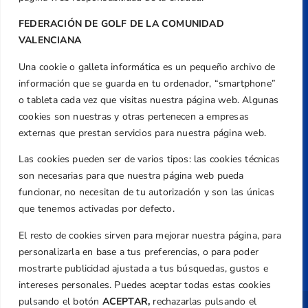
Caballero, Nº 5, Despachos 2 y 3, 46980,
Valencia
FEDERACIÓN DE GOLF DE LA COMUNIDAD
Teléfono
VALENCIANA
+34 961 367 799
Una cookie o galleta informática es un pequeño archivo de
Email
información que se guarda en tu ordenador, “smartphone”
federacion@golfcv.com
o tableta cada vez que visitas nuestra página web. Algunas
cookies son nuestras y otras pertenecen a empresas
Aviso Legal
externas que prestan servicios para nuestra página web.
Política de Privacidad
Las cookies pueden ser de varios tipos: las cookies técnicas
Transparencia
son necesarias para que nuestra página web pueda
Normativa
funcionar, no necesitan de tu autorización y son las únicas
que tenemos activadas por defecto.
Federación
Revista
El resto de cookies sirven para mejorar nuestra página, para
personalizarla en base a tus preferencias, o para poder
mostrarte publicidad ajustada a tus búsquedas, gustos e
intereses personales. Puedes aceptar todas estas cookies
pulsando el botón
ACEPTAR,
rechazarlas pulsando el