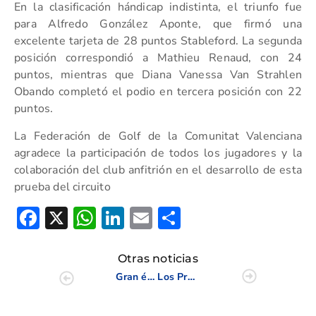
En la clasificación hándicap indistinta, el triunfo fue
para Alfredo González Aponte, que firmó una
excelente tarjeta de 28 puntos Stableford. La segunda
posición correspondió a Mathieu Renaud, con 24
puntos, mientras que Diana Vanessa Van Strahlen
Obando completó el podio en tercera posición con 22
puntos.
La Federación de Golf de la Comunitat Valenciana
agradece la participación de todos los jugadores y la
colaboración del club anfitrión en el desarrollo de esta
prueba del circuito
Facebook
X
WhatsApp
LinkedIn
Email
Compartir
Otras noticias
Gran éxito y gran nivel en el Puntuable Juvenil Zona 3 jugado en Vistabella Golf
Los Profesionales Diego Alonso y José María Buendía se imponen en Font del Llop