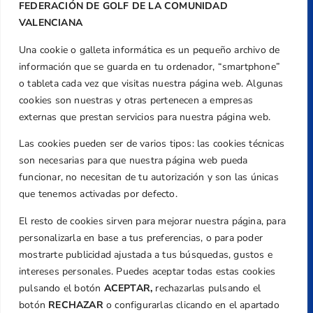
FEDERACIÓN DE GOLF DE LA COMUNIDAD
VALENCIANA
Una cookie o galleta informática es un pequeño archivo de
Dirección
información que se guarda en tu ordenador, “smartphone”
Centre de L´Esport, Carrer d'Isaac Peral i
o tableta cada vez que visitas nuestra página web. Algunas
Caballero, Nº 5, Despachos 2 y 3, 46980,
cookies son nuestras y otras pertenecen a empresas
Valencia
externas que prestan servicios para nuestra página web.
Teléfono
Las cookies pueden ser de varios tipos: las cookies técnicas
+34 961 367 799
son necesarias para que nuestra página web pueda
Email
funcionar, no necesitan de tu autorización y son las únicas
federacion@golfcv.com
que tenemos activadas por defecto.
El resto de cookies sirven para mejorar nuestra página, para
Aviso Legal
personalizarla en base a tus preferencias, o para poder
Política de Privacidad
mostrarte publicidad ajustada a tus búsquedas, gustos e
Transparencia
intereses personales. Puedes aceptar todas estas cookies
Normativa
pulsando el botón
ACEPTAR,
rechazarlas pulsando el
botón
RECHAZAR
o configurarlas clicando en el apartado
Federación