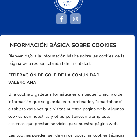
Dirección
INFORMACIÓN BÁSICA SOBRE COOKIES
Centre de L´Esport, Carrer d'Isaac Peral i
Bienvenida/o a la información básica sobre las cookies de la
Caballero, Nº 5, Despachos 2 y 3, 46980,
página web responsabilidad de la entidad:
Valencia
Teléfono
FEDERACIÓN DE GOLF DE LA COMUNIDAD
+34 961 367 799
VALENCIANA
Email
Una cookie o galleta informática es un pequeño archivo de
federacion@golfcv.com
información que se guarda en tu ordenador, “smartphone”
o tableta cada vez que visitas nuestra página web. Algunas
Aviso Legal
cookies son nuestras y otras pertenecen a empresas
Política de Privacidad
externas que prestan servicios para nuestra página web.
Transparencia
Las cookies pueden ser de varios tipos: las cookies técnicas