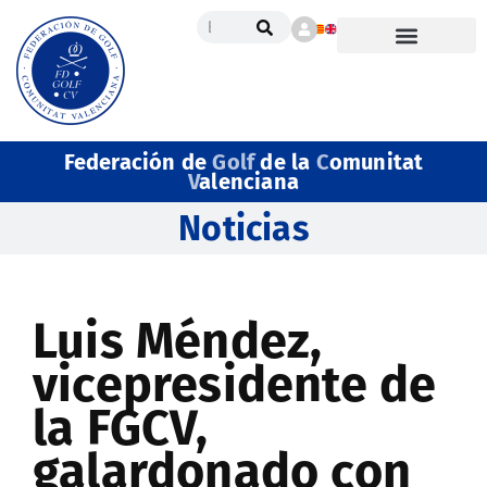
Federación de
Golf
de la
C
omunitat
V
alenciana
Noticias
Luis Méndez,
vicepresidente de
la FGCV,
galardonado con