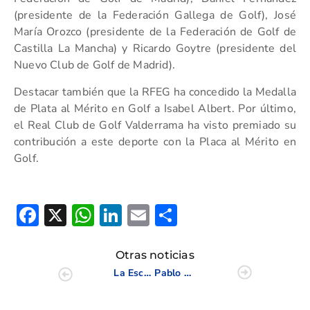
(presidente de la Federación Gallega de Golf), José
María Orozco (presidente de la Federación de Golf de
Castilla La Mancha) y Ricardo Goytre (presidente del
Nuevo Club de Golf de Madrid).
Destacar también que la RFEG ha concedido la Medalla
de Plata al Mérito en Golf a Isabel Albert. Por último,
el Real Club de Golf Valderrama ha visto premiado su
contribución a este deporte con la Placa al Mérito en
Golf.
Facebook
X
WhatsApp
LinkedIn
Email
Compartir
Otras noticias
La Escuela de Golf Elche estrena página web
Pablo Tejada y Bárbara Cañizares toman la delantera en el Cto. Absoluto de Pitch & Putt de la CV REALE