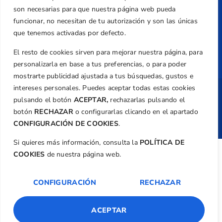
Normativa
son necesarias para que nuestra página web pueda
Federación
funcionar, no necesitan de tu autorización y son las únicas
que tenemos activadas por defecto.
Revista
El resto de cookies sirven para mejorar nuestra página, para
personalizarla en base a tus preferencias, o para poder
mostrarte publicidad ajustada a tus búsquedas, gustos e
intereses personales. Puedes aceptar todas estas cookies
Copyright ©
Federación de Golf de la
pulsando el botón
ACEPTAR,
rechazarlas pulsando el
Comunitat Valenciana
| Diseño:
TecnoQuatre
botón
RECHAZAR
o configurarlas clicando en el apartado
CONFIGURACIÓN DE COOKIES
.
Si quieres más información, consulta la
POLÍTICA DE
COOKIES
de nuestra página web.
CONFIGURACIÓN
RECHAZAR
ACEPTAR