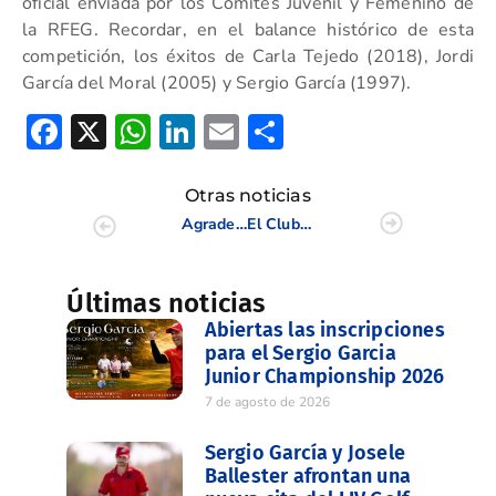
oficial enviada por los Comités Juvenil y Femenino de
la RFEG. Recordar, en el balance histórico de esta
competición, los éxitos de Carla Tejedo (2018), Jordi
García del Moral (2005) y Sergio García (1997).
Facebook
X
WhatsApp
LinkedIn
Email
Compartir
Otras noticias
Agradecimiento del Club de Golf Holywood
El Club de Golf Escorpión acoge el Campeonato Interclubes Masculino 2025
Últimas noticias
Abiertas las inscripciones
para el Sergio Garcia
Junior Championship 2026
7 de agosto de 2026
Sergio García y Josele
Ballester afrontan una