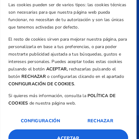
Teléfono
Las cookies pueden ser de varios tipos: las cookies técnicas
+34 961 367 799
son necesarias para que nuestra página web pueda
Email
funcionar, no necesitan de tu autorización y son las únicas
federacion@golfcv.com
que tenemos activadas por defecto.
El resto de cookies sirven para mejorar nuestra página, para
Aviso Legal
personalizarla en base a tus preferencias, o para poder
Política de Privacidad
mostrarte publicidad ajustada a tus búsquedas, gustos e
Transparencia
intereses personales. Puedes aceptar todas estas cookies
Normativa
pulsando el botón
ACEPTAR,
rechazarlas pulsando el
botón
RECHAZAR
o configurarlas clicando en el apartado
Federación
CONFIGURACIÓN DE COOKIES
.
Revista
Si quieres más información, consulta la
POLÍTICA DE
COOKIES
de nuestra página web.
CONFIGURACIÓN
RECHAZAR
Copyright ©
Federación de Golf de la
Comunitat Valenciana
| Diseño:
TecnoQuatre
ACEPTAR