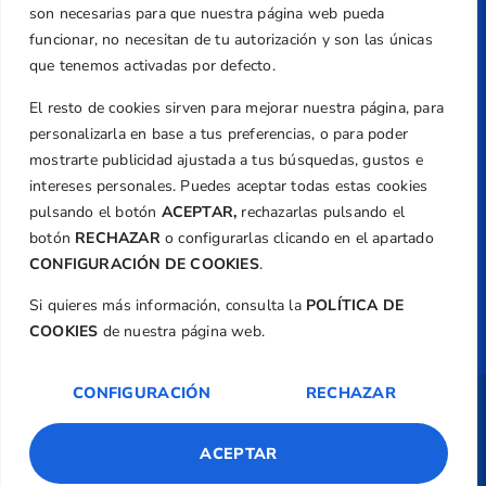
+34 961 367 799
son necesarias para que nuestra página web pueda
Email
funcionar, no necesitan de tu autorización y son las únicas
federacion@golfcv.com
que tenemos activadas por defecto.
El resto de cookies sirven para mejorar nuestra página, para
Aviso Legal
personalizarla en base a tus preferencias, o para poder
Política de Privacidad
mostrarte publicidad ajustada a tus búsquedas, gustos e
Transparencia
intereses personales. Puedes aceptar todas estas cookies
Normativa
pulsando el botón
ACEPTAR,
rechazarlas pulsando el
botón
RECHAZAR
o configurarlas clicando en el apartado
Federación
CONFIGURACIÓN DE COOKIES
.
Revista
Si quieres más información, consulta la
POLÍTICA DE
COOKIES
de nuestra página web.
CONFIGURACIÓN
RECHAZAR
Copyright ©
Federación de Golf de la
Comunitat Valenciana
| Diseño:
TecnoQuatre
ACEPTAR