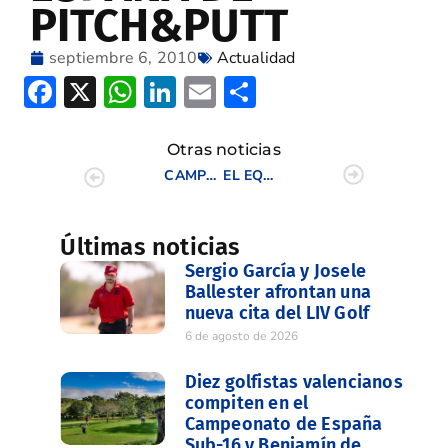
PITCH&PUTT
septiembre 6, 2010
Actualidad
Facebook
X
WhatsApp
LinkedIn
Email
Compartir
Otras noticias
CAMPEONATO DE ESPAÑA DE PITCH&PUTT – RESULTADOS FINALES
EL EQUIPO DEL PROFESIONAL DANIEL ALONSO TRIUNFA EN EL PRO-AM DE EL SALER
Últimas noticias
Sergio García y Josele
Ballester afrontan una
nueva cita del LIV Golf
6 de agosto de 2026
Diez golfistas valencianos
compiten en el
Campeonato de España
Sub-16 y Benjamín de