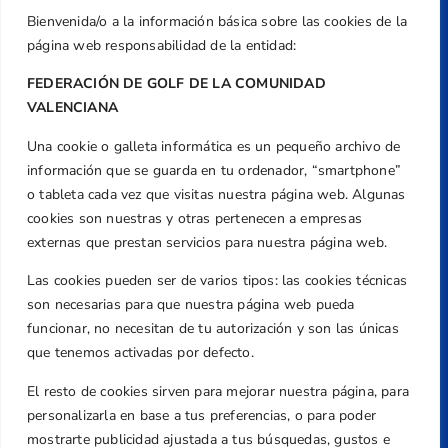
Bienvenida/o a la información básica sobre las cookies de la
página web responsabilidad de la entidad:
FEDERACIÓN DE GOLF DE LA COMUNIDAD
VALENCIANA
Una cookie o galleta informática es un pequeño archivo de
Dirección
información que se guarda en tu ordenador, “smartphone”
Centre de L´Esport, Carrer d'Isaac Peral i
o tableta cada vez que visitas nuestra página web. Algunas
Caballero, Nº 5, Despachos 2 y 3, 46980,
cookies son nuestras y otras pertenecen a empresas
Valencia
externas que prestan servicios para nuestra página web.
Teléfono
Las cookies pueden ser de varios tipos: las cookies técnicas
+34 961 367 799
son necesarias para que nuestra página web pueda
Email
funcionar, no necesitan de tu autorización y son las únicas
federacion@golfcv.com
que tenemos activadas por defecto.
El resto de cookies sirven para mejorar nuestra página, para
Aviso Legal
personalizarla en base a tus preferencias, o para poder
Política de Privacidad
mostrarte publicidad ajustada a tus búsquedas, gustos e