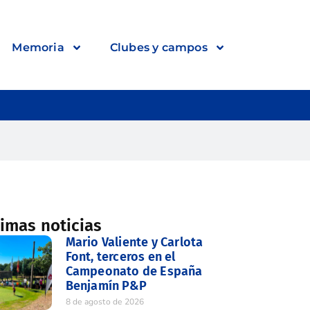
Memoria
Clubes y campos
timas noticias
Mario Valiente y Carlota
Font, terceros en el
Campeonato de España
Benjamín P&P
8 de agosto de 2026