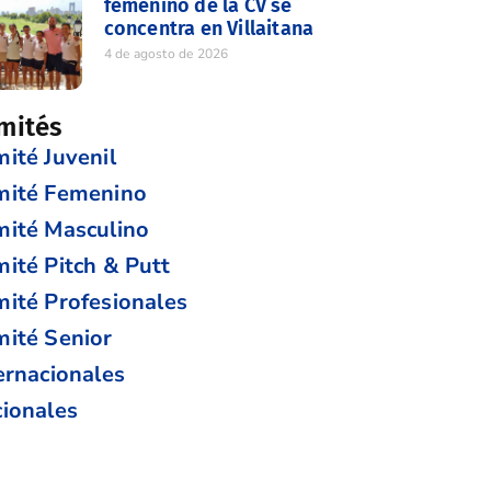
femenino de la CV se
concentra en Villaitana
4 de agosto de 2026
mités
ité Juvenil
mité Femenino
ité Masculino
ité Pitch & Putt
ité Profesionales
ité Senior
ernacionales
ionales