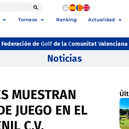
Torneos
Ranking
Actualidad
Federación de
Golf
de la
C
omunitat
V
alenciana
Noticias
ES MUESTRAN
Úl
DE JUEGO EN EL
NIL C.V.