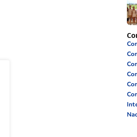
Co
Com
Co
Com
Com
Com
Com
Int
Nac