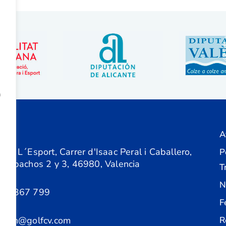
a
A
ón
 de L´Esport, Carrer d'Isaac Peral i Caballero,
P
 Despachos 2 y 3, 46980, Valencia
T
N
61 367 799
F
acion@golfcv.com
R