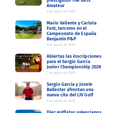
prestigioso The Girls’
Amateur
9 de agosto de 2026
Mario Valiente y Carlota
Font, terceros en el
Campeonato de España
Benjamín P&P
8 de agosto de 2026
Abiertas las inscripciones
para el Sergio Garcia
Junior Championship 2026
7 de agosto de 2026
Sergio García y Josele
Ballester afrontan una
nueva cita del LIV Golf
6 de agosto de 2026
Diez golfistas valencianos