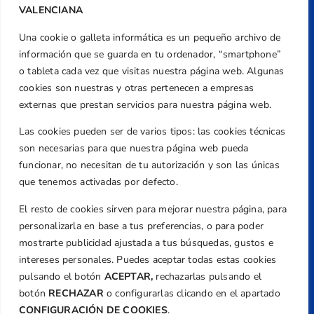
VALENCIANA
Una cookie o galleta informática es un pequeño archivo de
Dirección
información que se guarda en tu ordenador, “smartphone”
Centre de L´Esport, Carrer d'Isaac Peral i
o tableta cada vez que visitas nuestra página web. Algunas
Caballero, Nº 5, Despachos 2 y 3, 46980,
cookies son nuestras y otras pertenecen a empresas
Valencia
externas que prestan servicios para nuestra página web.
Teléfono
Las cookies pueden ser de varios tipos: las cookies técnicas
+34 961 367 799
son necesarias para que nuestra página web pueda
Email
funcionar, no necesitan de tu autorización y son las únicas
federacion@golfcv.com
que tenemos activadas por defecto.
El resto de cookies sirven para mejorar nuestra página, para
Aviso Legal
personalizarla en base a tus preferencias, o para poder
Política de Privacidad
mostrarte publicidad ajustada a tus búsquedas, gustos e
Transparencia
intereses personales. Puedes aceptar todas estas cookies
Normativa
pulsando el botón
ACEPTAR,
rechazarlas pulsando el
botón
RECHAZAR
o configurarlas clicando en el apartado
Federación
CONFIGURACIÓN DE COOKIES
.