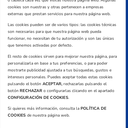
Centre de L´Esport, Carrer d'Isaac Peral i
o tableta cada vez que visitas nuestra página web. Algunas
Caballero, Nº 5, Despachos 2 y 3, 46980,
cookies son nuestras y otras pertenecen a empresas
Valencia
externas que prestan servicios para nuestra página web.
Teléfono
Las cookies pueden ser de varios tipos: las cookies técnicas
+34 961 367 799
son necesarias para que nuestra página web pueda
Email
funcionar, no necesitan de tu autorización y son las únicas
federacion@golfcv.com
que tenemos activadas por defecto.
El resto de cookies sirven para mejorar nuestra página, para
Aviso Legal
personalizarla en base a tus preferencias, o para poder
Política de Privacidad
mostrarte publicidad ajustada a tus búsquedas, gustos e
Transparencia
intereses personales. Puedes aceptar todas estas cookies
Normativa
pulsando el botón
ACEPTAR,
rechazarlas pulsando el
botón
RECHAZAR
o configurarlas clicando en el apartado
Federación
CONFIGURACIÓN DE COOKIES
.
Revista
Si quieres más información, consulta la
POLÍTICA DE
COOKIES
de nuestra página web.