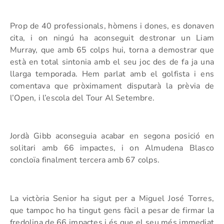
Prop de 40 professionals, hòmens i dones, es donaven
cita, i on ningú ha aconseguit destronar un Liam
Murray, que amb 65 colps hui, torna a demostrar que
està en total sintonia amb el seu joc des de fa ja una
llarga temporada. Hem parlat amb el golfista i ens
comentava que pròximament disputarà la prèvia de
l’Open, i l’escola del Tour Al Setembre.
Jordà Gibb aconseguia acabar en segona posició en
solitari amb 66 impactes, i on Almudena Blasco
concloïa finalment tercera amb 67 colps.
La victòria Senior ha sigut per a Miguel José Torres,
que tampoc ho ha tingut gens fàcil a pesar de firmar la
fredolina de 66 impactes i és que el seu més immediat