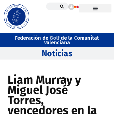
Federación de
Golf
de la
C
omunitat
V
alenciana
Noticias
Liam Murray y
Miguel José
Torres,
vencedores en la