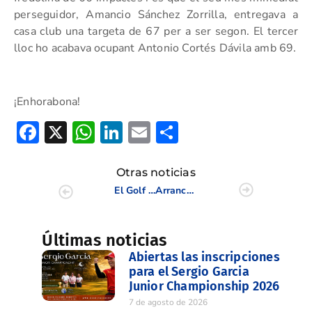
perseguidor, Amancio Sánchez Zorrilla, entregava a
casa club una targeta de 67 per a ser segon. El tercer
lloc ho acabava ocupant Antonio Cortés Dávila amb 69.
¡Enhorabona!
Facebook
X
WhatsApp
LinkedIn
Email
Compartir
Otras noticias
El Golf Juvenil triunfa en el Club de Golf Costa de Azahar
Arranca el Campeonato de España Individual Femenino
Últimas noticias
Abiertas las inscripciones
para el Sergio Garcia
Junior Championship 2026
7 de agosto de 2026