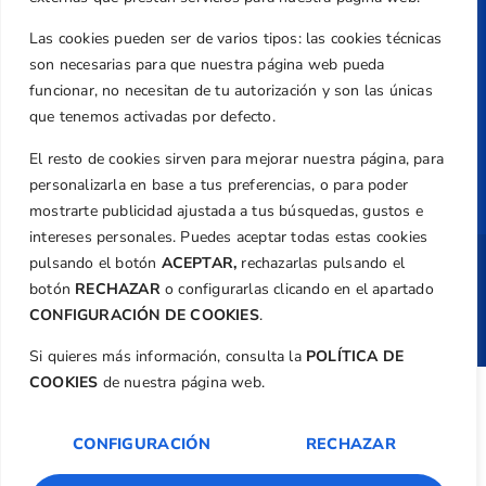
Política de Privacidad
Transparencia
Las cookies pueden ser de varios tipos: las cookies técnicas
son necesarias para que nuestra página web pueda
Normativa
funcionar, no necesitan de tu autorización y son las únicas
Federación
que tenemos activadas por defecto.
Revista
El resto de cookies sirven para mejorar nuestra página, para
personalizarla en base a tus preferencias, o para poder
mostrarte publicidad ajustada a tus búsquedas, gustos e
intereses personales. Puedes aceptar todas estas cookies
pulsando el botón
ACEPTAR,
rechazarlas pulsando el
Copyright ©
Federación de Golf de la
botón
RECHAZAR
o configurarlas clicando en el apartado
Comunitat Valenciana
| Diseño:
TecnoQuatre
CONFIGURACIÓN DE COOKIES
.
Si quieres más información, consulta la
POLÍTICA DE
COOKIES
de nuestra página web.
CONFIGURACIÓN
RECHAZAR