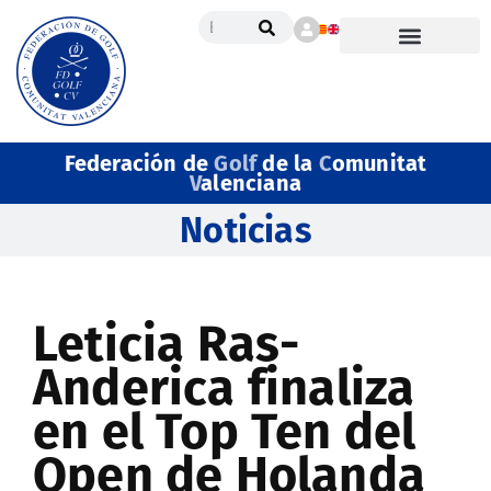
Federación de
Golf
de la
C
omunitat
V
alenciana
Noticias
Leticia Ras-
Anderica finaliza
en el Top Ten del
Open de Holanda