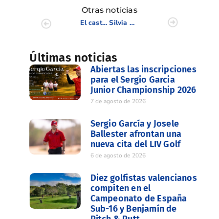
Otras noticias
El castellonense Rafa Culla, subcampeón en el Campeonato de Santander
Silvia Bañón y Natalia Escuriola acuden al Campeonato de Europa Individual Femenino 2014
Últimas noticias
Abiertas las inscripciones
para el Sergio Garcia
Junior Championship 2026
7 de agosto de 2026
Sergio García y Josele
Ballester afrontan una
nueva cita del LIV Golf
6 de agosto de 2026
Diez golfistas valencianos
compiten en el
Campeonato de España
Sub-16 y Benjamín de
Pitch & Putt