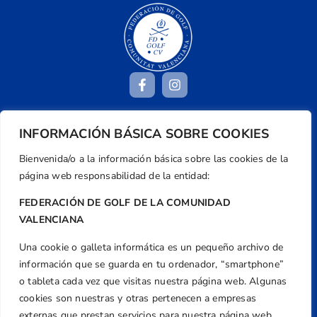
INFORMACIÓN BÁSICA SOBRE COOKIES
Dirección
Centre de L´Esport, Carrer d'Isaac Peral i
Bienvenida/o a la información básica sobre las cookies de la
Caballero, Nº 5, Despachos 2 y 3, 46980,
página web responsabilidad de la entidad:
Valencia
FEDERACIÓN DE GOLF DE LA COMUNIDAD
Teléfono
VALENCIANA
+34 961 367 799
Una cookie o galleta informática es un pequeño archivo de
Email
información que se guarda en tu ordenador, “smartphone”
federacion@golfcv.com
o tableta cada vez que visitas nuestra página web. Algunas
Aviso Legal
cookies son nuestras y otras pertenecen a empresas
externas que prestan servicios para nuestra página web.