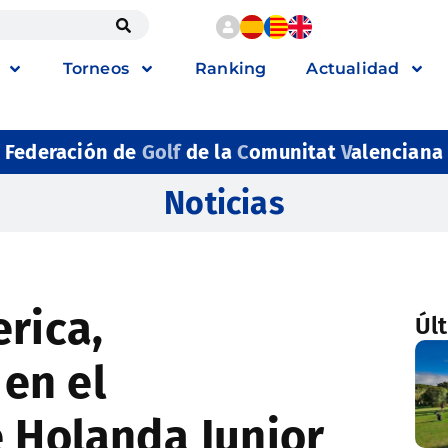
Torneos
Ranking
Actualidad
Federación de
Golf
de la
C
omunitat
V
alenciana
Noticias
rica,
Úl
en el
e Holanda Junior