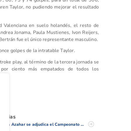
7, 80, 75 y 74 golpes, para un total de 306,
uren Taylor, no pudiendo mejorar el resultado
d Valenciana en suelo holandés, el resto de
ndrea Jonama, Paula Mustienes, Ivon Reijers,
Bertrán fue el único representante masculino.
ce golpes de la intratable Taylor.
roke play, al término de la tercera jornada se
0 por ciento más empatados de todos los
tir
oticias
Costa Azahar se adjudica el Campeonato Interclubes Juvenil de la CV