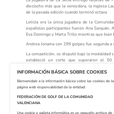
La jugadora de La Sella entregó tarjetas de 7
dieciocho más que la vencedora, la inglesa La
de la pasada edición cuando terminó octava
Leticia era la única jugadora de la Comunida
españolas participantes fueron Ana Sanjuán, A
Eva Domingo y Marta Trillo mientras que Joan 
Andrea Jonama con 299 golpes fue segunda a on
La competición, se disputó bajo la modalidad st
estableció un corte que superaron el 5
participantes.
INFORMACIÓN BÁSICA SOBRE COOKIES
Bienvenida/o a la información básica sobre las cookies de la
Facebook
X
WhatsApp
LinkedIn
Email
Compar
página web responsabilidad de la entidad:
FEDERACIÓN DE GOLF DE LA COMUNIDAD
Otras n
VALENCIANA
El fuerte calor protagoniza el Gran Premio Senior de la CV
Una cookie o galleta informática es un pequeño archivo de