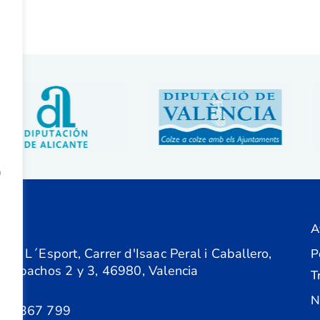
a
A
ón
 de L´Esport, Carrer d'Isaac Peral i Caballero,
P
 Despachos 2 y 3, 46980, Valencia
T
N
61 367 799