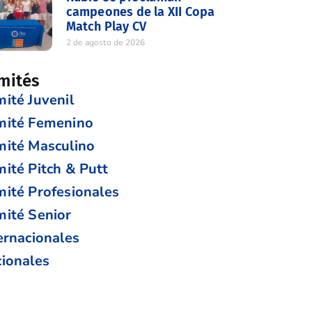
campeones de la XII Copa
Match Play CV
2 de agosto de 2026
mités
ité Juvenil
mité Femenino
ité Masculino
ité Pitch & Putt
ité Profesionales
ité Senior
ernacionales
ionales