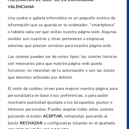
VALENCIANA
Una cookie o galleta informática es un pequeño archivo de
Dirección
información que se guarda en tu ordenador, “smartphone”
Centre de L´Esport, Carrer d'Isaac Peral i
o tableta cada vez que visitas nuestra página web. Algunas
Caballero, Nº 5, Despachos 2 y 3, 46980,
cookies son nuestras y otras pertenecen a empresas
Valencia
externas que prestan servicios para nuestra página web.
Teléfono
Las cookies pueden ser de varios tipos: las cookies técnicas
+34 961 367 799
son necesarias para que nuestra página web pueda
Email
funcionar, no necesitan de tu autorización y son las únicas
federacion@golfcv.com
que tenemos activadas por defecto.
El resto de cookies sirven para mejorar nuestra página, para
Aviso Legal
personalizarla en base a tus preferencias, o para poder
Política de Privacidad
mostrarte publicidad ajustada a tus búsquedas, gustos e
Transparencia
intereses personales. Puedes aceptar todas estas cookies
Normativa
pulsando el botón
ACEPTAR,
rechazarlas pulsando el
botón
RECHAZAR
o configurarlas clicando en el apartado
Federación