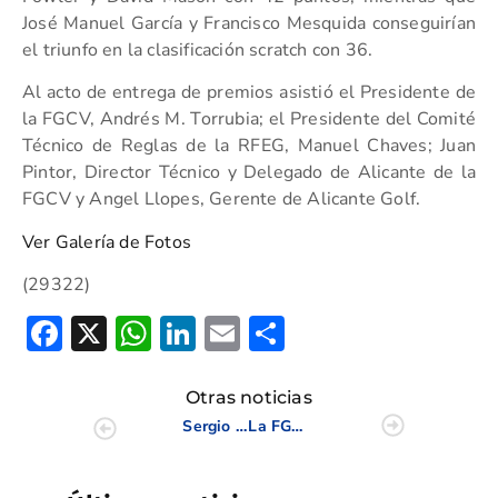
José Manuel García y Francisco Mesquida conseguirían
el triunfo en la clasificación scratch con 36.
Al acto de entrega de premios asistió el Presidente de
la FGCV, Andrés M. Torrubia; el Presidente del Comité
Técnico de Reglas de la RFEG, Manuel Chaves; Juan
Pintor, Director Técnico y Delegado de Alicante de la
FGCV y Angel Llopes, Gerente de Alicante Golf.
Ver Galería de Fotos
(29322)
Facebook
X
WhatsApp
LinkedIn
Email
Compartir
Otras noticias
Sergio García, “sería bonito ganar en Dubai, pero la temporada ya está hecha”
La FGCV celebra una jornada formativa de Directores de Torneo