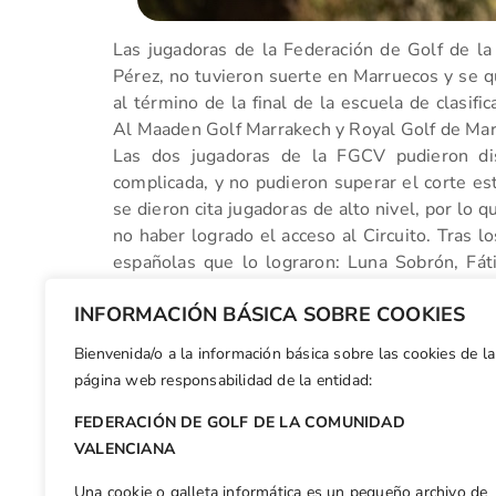
Las jugadoras de la Federación de Golf de la
Pérez, no tuvieron suerte en Marruecos y se q
al término de la final de la escuela de clasif
Al Maaden Golf Marrakech y Royal Golf de Mar
Las dos jugadoras de la FGCV pudieron dis
complicada, y no pudieron superar el corte est
se dieron cita jugadoras de alto nivel, por lo q
no haber logrado el acceso al Circuito. Tras lo
españolas que lo lograron: Luna Sobrón, Fá
Moliner y Paz Marfá.
INFORMACIÓN BÁSICA SOBRE COOKIES
Bienvenida/o a la información básica sobre las cookies de la
Facebook
X
WhatsApp
LinkedIn
Email
Compar
página web responsabilidad de la entidad:
FEDERACIÓN DE GOLF DE LA COMUNIDAD
Otras n
VALENCIANA
Reconocimientos y premios para nueve valencianos en la Gala del Golf 2023
Una cookie o galleta informática es un pequeño archivo de