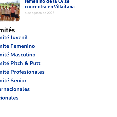
femenino de la CV se
concentra en Villaitana
4 de agosto de 2026
mités
ité Juvenil
mité Femenino
ité Masculino
ité Pitch & Putt
ité Profesionales
ité Senior
ernacionales
ionales