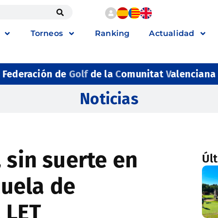
Torneos
Ranking
Actualidad
Federación de
Golf
de la
C
omunitat
V
alenciana
Noticias
 sin suerte en
Úl
cuela de
l LET