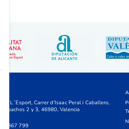
a
A
ón
 de L´Esport, Carrer d'Isaac Peral i Caballero,
P
 Despachos 2 y 3, 46980, Valencia
T
N
61 367 799