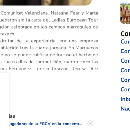
 Comunitat Valenciana, Natasha Fear y Marta
uedaron sin la carta del Ladies European Tour
icación celebrada en los campos marroquíes de
Co
rakech.
frutar de la experiencia, era una empresa
Com
ablecido tras la cuarta jornada. En Marruecos
Co
ue no se puede calificar de fracaso el hecho de
Com
s cuatro días de competición, fueron cinco las
tima Fernández, Teresa Toscano, Teresa Díez
Com
Com
Com
tir
Int
Nac
oticias
Seis jugadoras de la FGCV en la concentración de la Española para preparar el Cto. de Europa