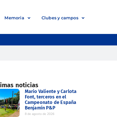
Memoria
Clubes y campos
timas noticias
Mario Valiente y Carlota
Font, terceros en el
Campeonato de España
Benjamín P&P
8 de agosto de 2026