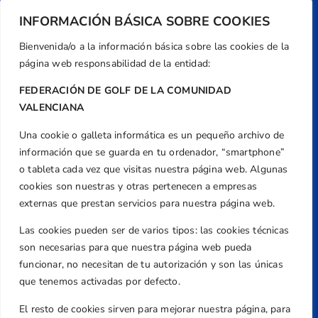
INFORMACIÓN BÁSICA SOBRE COOKIES
Bienvenida/o a la información básica sobre las cookies de la
página web responsabilidad de la entidad:
FEDERACIÓN DE GOLF DE LA COMUNIDAD
VALENCIANA
Una cookie o galleta informática es un pequeño archivo de
Dirección
información que se guarda en tu ordenador, “smartphone”
Centre de L´Esport, Carrer d'Isaac Peral i
o tableta cada vez que visitas nuestra página web. Algunas
Caballero, Nº 5, Despachos 2 y 3, 46980,
cookies son nuestras y otras pertenecen a empresas
Valencia
externas que prestan servicios para nuestra página web.
Teléfono
Las cookies pueden ser de varios tipos: las cookies técnicas
+34 961 367 799
son necesarias para que nuestra página web pueda
Email
funcionar, no necesitan de tu autorización y son las únicas
federacion@golfcv.com
que tenemos activadas por defecto.
El resto de cookies sirven para mejorar nuestra página, para
Aviso Legal