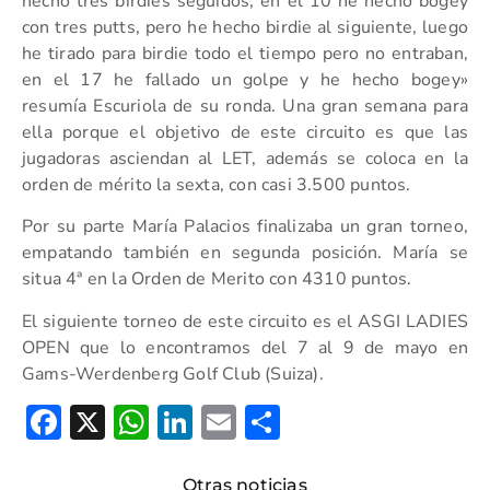
hecho tres birdies seguidos, en el 10 he hecho bogey
con tres putts, pero he hecho birdie al siguiente, luego
he tirado para birdie todo el tiempo pero no entraban,
en el 17 he fallado un golpe y he hecho bogey»
resumía Escuriola de su ronda. Una gran semana para
ella porque el objetivo de este circuito es que las
jugadoras asciendan al LET, además se coloca en la
orden de mérito la sexta, con casi 3.500 puntos.
Por su parte María Palacios finalizaba un gran torneo,
empatando también en segunda posición. María se
situa 4ª en la Orden de Merito con 4310 puntos.
El siguiente torneo de este circuito es el ASGI LADIES
OPEN que lo encontramos del 7 al 9 de mayo en
Gams-Werdenberg Golf Club (Suiza).
Facebook
X
WhatsApp
LinkedIn
Email
Compartir
Otras noticias