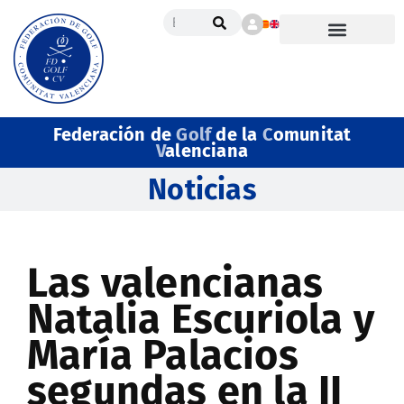
Federación de
Golf
de la
C
omunitat
V
alenciana
Noticias
Las valencianas
Natalia Escuriola y
María Palacios
segundas en la II