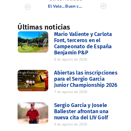
El Valenciano Vicente Chulia gana el titulo al Mejor Clubmaker de España
Buen comienzo de nuestros jugadores en el Campeonato de España Sub-16
Últimas noticias
Mario Valiente y Carlota
Font, terceros en el
Campeonato de España
Benjamín P&P
8 de agosto de 2026
Abiertas las inscripciones
para el Sergio Garcia
Junior Championship 2026
7 de agosto de 2026
Sergio García y Josele
Ballester afrontan una
nueva cita del LIV Golf
6 de agosto de 2026