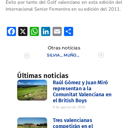
Éxito por tanto del Golf valenciano en esta edición del
Internacional Senior Femenino en su edición del 2011.
Facebook
X
WhatsApp
LinkedIn
Email
Compartir
Otras noticias
SILVIA BAÑÓN BRILLA EN MEIS AL LOGRAR EL TERCER PUESTO EN EL INTERNACIONAL DE ESPAÑA JUNIOR FEMENINO
MUÑOZ PEIRATS Y DASI MARTINEZ, VENCEN EN EL TORNEO GREENSOME SENIOR DE LA CV
Últimas noticias
Raúl Gómez y Juan Miró
representan a la
Comunitat Valenciana en
el British Boys
9 de agosto de 2026
Tres valencianas
competirán en el