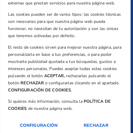
Valencia
externas que prestan servicios para nuestra página web.
Teléfono
Las cookies pueden ser de varios tipos: las cookies técnicas
+34 961 367 799
son necesarias para que nuestra página web pueda
Email
funcionar, no necesitan de tu autorización y son las únicas
federacion@golfcv.com
que tenemos activadas por defecto.
El resto de cookies sirven para mejorar nuestra página, para
Aviso Legal
personalizarla en base a tus preferencias, o para poder
Política de Privacidad
mostrarte publicidad ajustada a tus búsquedas, gustos e
Transparencia
intereses personales. Puedes aceptar todas estas cookies
Normativa
pulsando el botón
ACEPTAR,
rechazarlas pulsando el
botón
RECHAZAR
o configurarlas clicando en el apartado
Federación
CONFIGURACIÓN DE COOKIES
.
Revista
Si quieres más información, consulta la
POLÍTICA DE
COOKIES
de nuestra página web.
CONFIGURACIÓN
RECHAZAR
Copyright ©
Federación de Golf de la