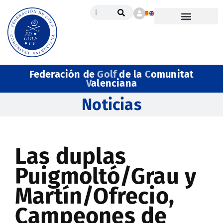
Federación de
Golf
de la
C
omunitat
V
alenciana
Noticias
Las duplas
Puigmoltó/Grau y
Martín/Ofrecio,
Campeones de