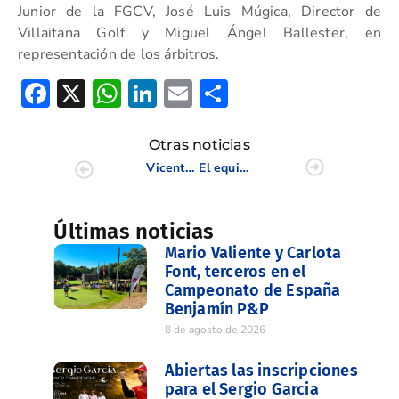
Junior de la FGCV, José Luis Múgica, Director de
Villaitana Golf y Miguel Ángel Ballester, en
representación de los árbitros.
Facebook
X
WhatsApp
LinkedIn
Email
Compartir
Otras noticias
Vicente Serrano, campeón del Open Ibérico de Pitch & Putt 2011
El equipo Norte repite triunfo en la Levante Cup
Últimas noticias
Mario Valiente y Carlota
Font, terceros en el
Campeonato de España
Benjamín P&P
8 de agosto de 2026
Abiertas las inscripciones
para el Sergio Garcia