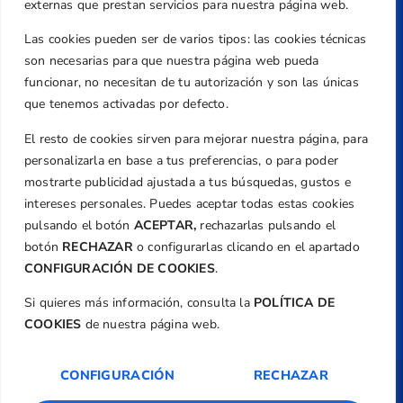
Valencia
externas que prestan servicios para nuestra página web.
Teléfono
Las cookies pueden ser de varios tipos: las cookies técnicas
+34 961 367 799
son necesarias para que nuestra página web pueda
Email
funcionar, no necesitan de tu autorización y son las únicas
federacion@golfcv.com
que tenemos activadas por defecto.
El resto de cookies sirven para mejorar nuestra página, para
Aviso Legal
personalizarla en base a tus preferencias, o para poder
Política de Privacidad
mostrarte publicidad ajustada a tus búsquedas, gustos e
Transparencia
intereses personales. Puedes aceptar todas estas cookies
Normativa
pulsando el botón
ACEPTAR,
rechazarlas pulsando el
botón
RECHAZAR
o configurarlas clicando en el apartado
Federación
CONFIGURACIÓN DE COOKIES
.
Revista
Si quieres más información, consulta la
POLÍTICA DE
COOKIES
de nuestra página web.
CONFIGURACIÓN
RECHAZAR
Copyright ©
Federación de Golf de la