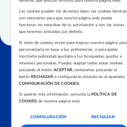
externas que prestan servicios para nuestra página web.
Las cookies pueden ser de varios tipos: las cookies técnicas
son necesarias para que nuestra página web pueda
funcionar, no necesitan de tu autorización y son las únicas
que tenemos activadas por defecto.
El resto de cookies sirven para mejorar nuestra página, par
personalizarla en base a tus preferencias, o para poder
mostrarte publicidad ajustada a tus búsquedas, gustos e
intereses personales. Puedes aceptar todas estas cookies
Direcci
pulsando el botón
ACEPTAR,
rechazarlas pulsando el
Centre
botón
RECHAZAR
o configurarlas clicando en el apartado
Nº 5,
CONFIGURACIÓN DE COOKIES
.
Teléfono
Si quieres más información, consulta la
POLÍTICA DE
+34 9
COOKIES
de nuestra página web.
Email
feder
CONFIGURACIÓN
RECHAZAR