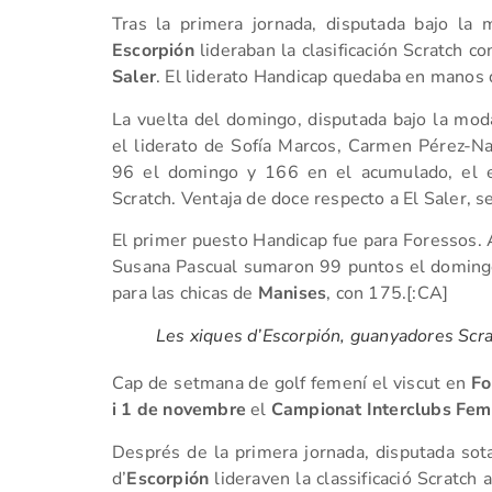
Tras la primera jornada, disputada bajo la m
Escorpión
lideraban la clasificación Scratch c
Saler
. El liderato Handicap quedaba en manos
La vuelta del domingo, disputada bajo la moda
el liderato de Sofía Marcos, Carmen Pérez-Na
96 el domingo y 166 en el acumulado, el eq
Scratch. Ventaja de doce respecto a El Saler, s
El primer puesto Handicap fue para Foressos. A
Susana Pascual sumaron 99 puntos el domingo,
para las chicas de
Manises
, con 175.[:CA]
Les xiques d’Escorpión, guanyadores Scra
Cap de setmana de golf femení el viscut en
Fo
i 1 de novembre
el
Campionat Interclubs Fem
Després de la primera jornada, disputada sota
d’
Escorpión
lideraven la classificació Scratch