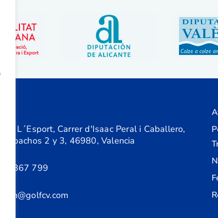
a
A
ón
 de L´Esport, Carrer d'Isaac Peral i Caballero,
P
 Despachos 2 y 3, 46980, Valencia
T
N
61 367 799
F
acion@golfcv.com
R