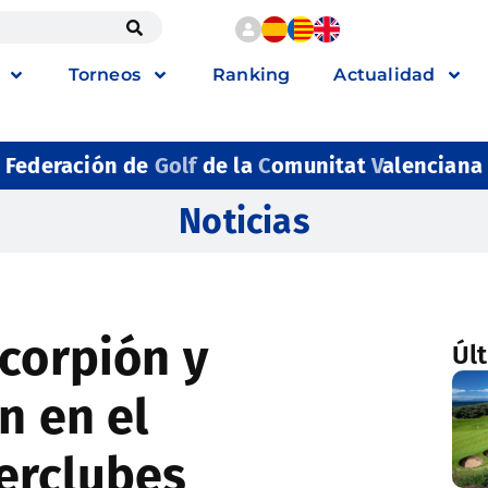
Torneos
Ranking
Actualidad
Federación de
Golf
de la
C
omunitat
V
alenciana
Noticias
scorpión y
Úl
n en el
erclubes