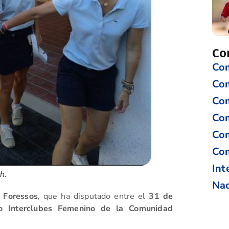
Co
Com
Co
Com
Com
Com
Com
Int
h.
Nac
n
Foressos
, que ha disputado entre el
31 de
 Interclubes Femenino de la Comunidad