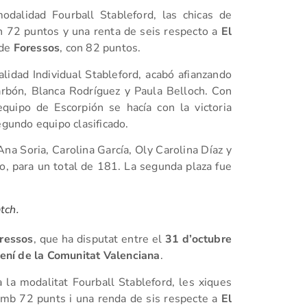
odalidad Fourball Stableford, las chicas de
on 72 puntos y una renta de seis respecto a
El
 de
Foressos
, con 82 puntos.
lidad Individual Stableford, acabó afianzando
rbón, Blanca Rodríguez y Paula Belloch. Con
uipo de Escorpión se hacía con la victoria
egundo equipo clasificado.
na Soria, Carolina García, Oly Carolina Díaz y
 para un total de 181. La segunda plaza fue
tch.
ressos
, que ha disputat entre el
31 d’octubre
ení de la Comunitat Valenciana
.
 la modalitat Fourball Stableford, les xiques
 amb 72 punts i una renda de sis respecte a
El