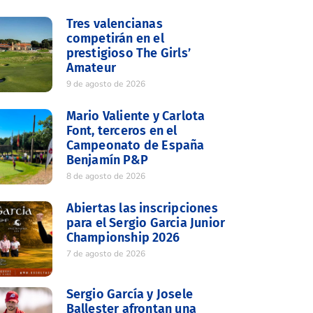
Tres valencianas
competirán en el
prestigioso The Girls’
Amateur
9 de agosto de 2026
Mario Valiente y Carlota
Font, terceros en el
Campeonato de España
Benjamín P&P
8 de agosto de 2026
Abiertas las inscripciones
para el Sergio Garcia Junior
Championship 2026
7 de agosto de 2026
Sergio García y Josele
Ballester afrontan una