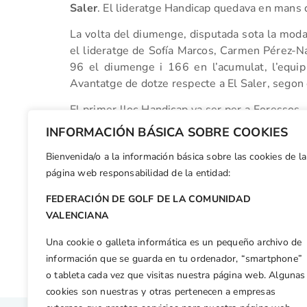
Saler
. El lideratge Handicap quedava en mans
La volta del diumenge, disputada sota la modal
el lideratge de Sofía Marcos, Carmen Pérez-N
96 el diumenge i 166 en l’acumulat, l’equip 
Avantatge de dotze respecte a El Saler, segon e
El primer lloc Handicap va ser per a Foressos. 
Susana Pascual van sumar 99 punts el diumeng
INFORMACIÓN BÁSICA SOBRE COOKIES
ser per a les xiques de
Manises
, amb 175.
Bienvenida/o a la información básica sobre las cookies de la
Facebook
X
WhatsApp
LinkedIn
Email
Compar
página web responsabilidad de la entidad:
FEDERACIÓN DE GOLF DE LA COMUNIDAD
Otras n
VALENCIANA
Rocío Tejedo y Javier Balbastre, flamantes vencedores del IX Campeonato de Castellón
Una cookie o galleta informática es un pequeño archivo de
información que se guarda en tu ordenador, “smartphone”
o tableta cada vez que visitas nuestra página web. Algunas
cookies son nuestras y otras pertenecen a empresas