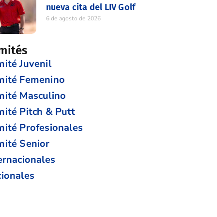
nueva cita del LIV Golf
6 de agosto de 2026
mités
ité Juvenil
mité Femenino
ité Masculino
ité Pitch & Putt
ité Profesionales
ité Senior
ernacionales
ionales