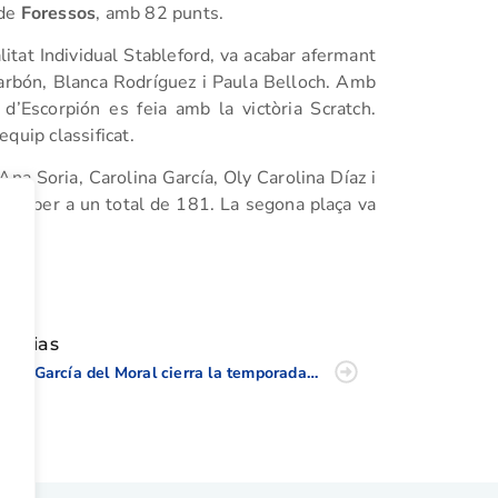
 de
Foressos
, amb 82 punts.
itat Individual Stableford, va acabar afermant
arbón, Blanca Rodríguez i Paula Belloch. Amb
d’Escorpión es feia amb la victòria Scratch.
quip classificat.
Ana Soria, Carolina García, Oly Carolina Díaz i
e, per a un total de 181. La segona plaça va
tir
oticias
Jordi García del Moral cierra la temporada del Alps con el primer puesto en la Orden de Mérito 2020