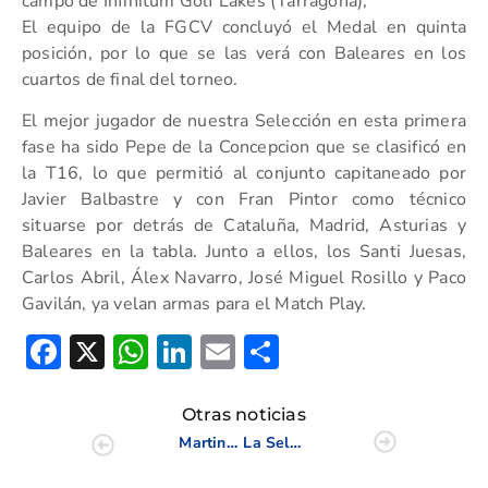
campo de Infinitum Golf Lakes (Tarragona),
El equipo de la FGCV concluyó el Medal en quinta
posición, por lo que se las verá con Baleares en los
cuartos de final del torneo.
El mejor jugador de nuestra Selección en esta primera
fase ha sido Pepe de la Concepcion que se clasificó en
la T16, lo que permitió al conjunto capitaneado por
Javier Balbastre y con Fran Pintor como técnico
situarse por detrás de Cataluña, Madrid, Asturias y
Baleares en la tabla. Junto a ellos, los Santi Juesas,
Carlos Abril, Álex Navarro, José Miguel Rosillo y Paco
Gavilán, ya velan armas para el Match Play.
Facebook
X
WhatsApp
LinkedIn
Email
Compartir
Otras noticias
Martina Navarro y Raúl Gómez disputan el Campeonato de Europa S16
La Selección Valenciana jugará las semifinales del Absoluto de FFAA contra Cataluña