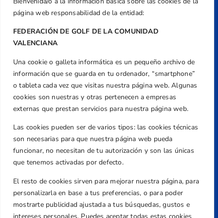
Bienvenida/o a la información básica sobre las cookies de la
página web responsabilidad de la entidad:
FEDERACIÓN DE GOLF DE LA COMUNIDAD
VALENCIANA
Una cookie o galleta informática es un pequeño archivo de
Dirección
información que se guarda en tu ordenador, “smartphone”
Centre de L´Esport, Carrer d'Isaac Peral i
o tableta cada vez que visitas nuestra página web. Algunas
Caballero, Nº 5, Despachos 2 y 3, 46980,
cookies son nuestras y otras pertenecen a empresas
Valencia
externas que prestan servicios para nuestra página web.
Teléfono
Las cookies pueden ser de varios tipos: las cookies técnicas
+34 961 367 799
son necesarias para que nuestra página web pueda
Email
funcionar, no necesitan de tu autorización y son las únicas
que tenemos activadas por defecto.
federacion@golfcv.com
El resto de cookies sirven para mejorar nuestra página, para
Aviso Legal
personalizarla en base a tus preferencias, o para poder
Política de Privacidad
mostrarte publicidad ajustada a tus búsquedas, gustos e
Transparencia
intereses personales. Puedes aceptar todas estas cookies