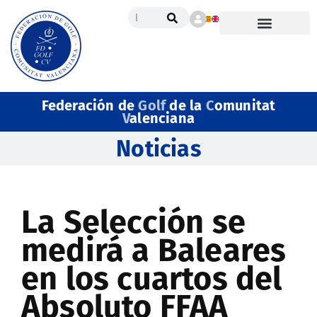
Federación de
Golf
de la
C
omunitat
V
alenciana
Noticias
La Selección se
medirá a Baleares
en los cuartos del
Absoluto FFAA