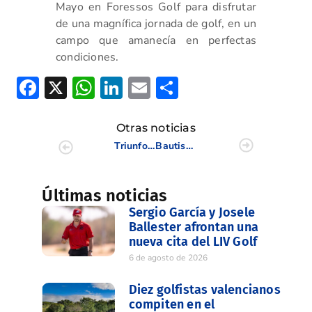
Mayo en Foressos Golf para disfrutar
de una magnífica jornada de golf, en un
campo que amanecía en perfectas
condiciones.
Facebook
X
WhatsApp
LinkedIn
Email
Compartir
Otras noticias
Triunfo de nuestros Infantiles en Altoreal
Bautismo de Golf
Últimas noticias
Sergio García y Josele
Ballester afrontan una
nueva cita del LIV Golf
6 de agosto de 2026
Diez golfistas valencianos
compiten en el