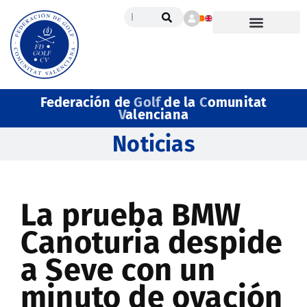
Federación de
Golf
de la
C
omunitat
V
alenciana
Noticias
La prueba BMW
Canoturia despide
a Seve con un
minuto de ovación