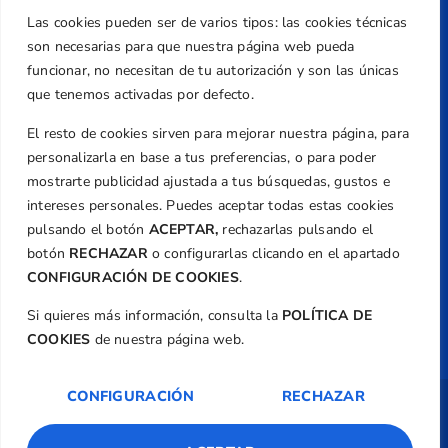
Teléfono
Las cookies pueden ser de varios tipos: las cookies técnicas
+34 961 367 799
son necesarias para que nuestra página web pueda
Email
funcionar, no necesitan de tu autorización y son las únicas
que tenemos activadas por defecto.
federacion@golfcv.com
El resto de cookies sirven para mejorar nuestra página, para
Aviso Legal
personalizarla en base a tus preferencias, o para poder
Política de Privacidad
mostrarte publicidad ajustada a tus búsquedas, gustos e
Transparencia
intereses personales. Puedes aceptar todas estas cookies
Normativa
pulsando el botón
ACEPTAR,
rechazarlas pulsando el
botón
RECHAZAR
o configurarlas clicando en el apartado
Federación
CONFIGURACIÓN DE COOKIES
.
Revista
Si quieres más información, consulta la
POLÍTICA DE
COOKIES
de nuestra página web.
CONFIGURACIÓN
RECHAZAR
Copyright ©
Federación de Golf de la
Comunitat Valenciana
| Diseño:
TecnoQuatre