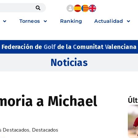
Torneos
Ranking
Actualidad
Federación de
Golf
de la
C
omunitat
V
alenciana
Noticias
moria a Michael
Úl
s Destacados
,
Destacados