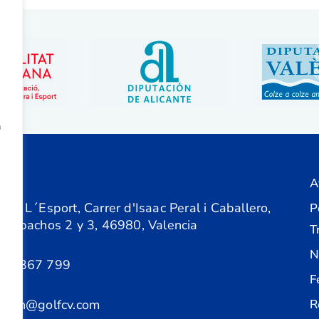
a
A
ón
 de L´Esport, Carrer d'Isaac Peral i Caballero,
P
 Despachos 2 y 3, 46980, Valencia
T
N
61 367 799
F
acion@golfcv.com
R