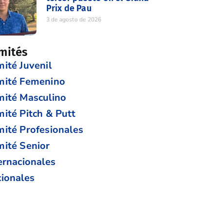
Prix de Pau
3 de agosto de 2026
mités
ité Juvenil
mité Femenino
ité Masculino
ité Pitch & Putt
ité Profesionales
ité Senior
ernacionales
ionales