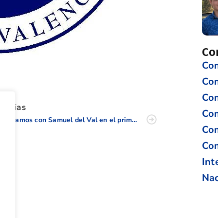
Co
Com
tir
Co
Com
oticias
Com
Charlamos con Samuel del Val en el primer ‘De pro a pro’
Com
Com
Int
Nac