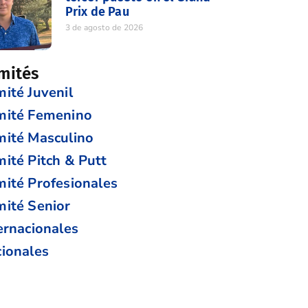
Prix de Pau
3 de agosto de 2026
mités
ité Juvenil
mité Femenino
ité Masculino
ité Pitch & Putt
ité Profesionales
ité Senior
ernacionales
ionales