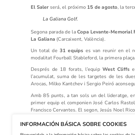
El Saler
será, el próximo
15 de agosto
, la ter
La Galiana Golf.
Segona parada de la
Copa Levante-Memorial F
La Galiana
(Carcaixent, València).
Un total de
31 equips
es van reunir en el re
modalitat Fourball Stableford, la primera plaça
Després de 18 forats, l’equip
West Cliffs
es
l’acumulat, suma de les targetes de les dues
Arocas, Milko Kantchev i Sergio Peiró aconseg
Amb 85 punts, a tan sols un del lideratge, 
primer equip el componien José Carlos Rastoll
Francisco Cervantes. El segon, Jesús Noel Rico,
Vesselinov.
INFORMACIÓN BÁSICA SOBRE COOKIES
El Saler
serà, el pròxim
15 d’agost
, la tercera 
Bienvenida/o a la información básica sobre las cookies de la