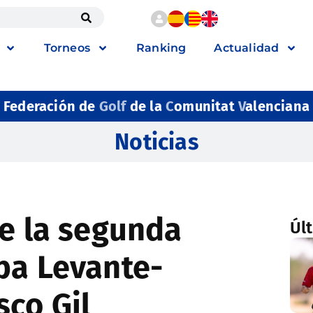
Torneos
Ranking
Actualidad
Federación de
Golf
de la
C
omunitat
V
alenciana
Noticias
be la segunda
Úl
pa Levante-
sco Gil