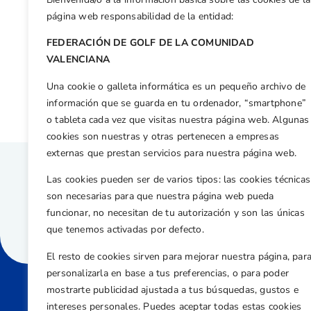
Facebook
X
WhatsApp
LinkedIn
Email
Compar
página web responsabilidad de la entidad:
FEDERACIÓN DE GOLF DE LA COMUNIDAD
Otras n
VALENCIANA
Sara Sarrión y Josele Ballester se alzan con la VI Copa Match Play de la Comunidad Valenciana
Una cookie o galleta informática es un pequeño archivo de
información que se guarda en tu ordenador, “smartphone”
o tableta cada vez que visitas nuestra página web. Algunas
cookies son nuestras y otras pertenecen a empresas
externas que prestan servicios para nuestra página web.
Las cookies pueden ser de varios tipos: las cookies técnicas
son necesarias para que nuestra página web pueda
funcionar, no necesitan de tu autorización y son las únicas
que tenemos activadas por defecto.
El resto de cookies sirven para mejorar nuestra página, par
personalizarla en base a tus preferencias, o para poder
mostrarte publicidad ajustada a tus búsquedas, gustos e
intereses personales. Puedes aceptar todas estas cookies