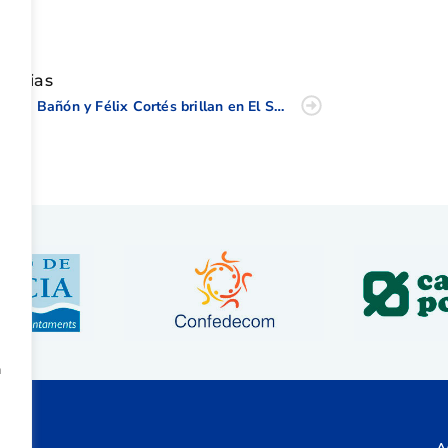
tir
oticias
Silvia Bañón y Félix Cortés brillan en El Saler
a