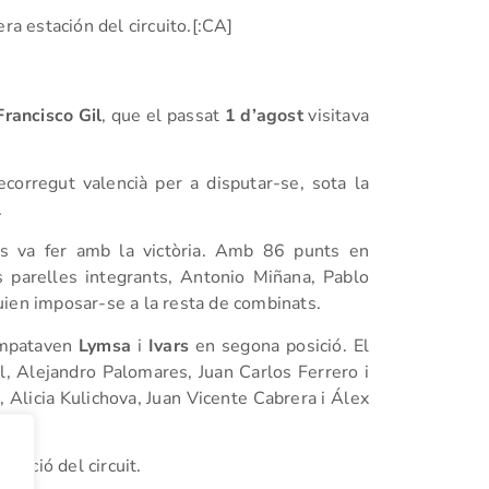
cera estación del circuito.[:CA]
rancisco Gil
, que el passat
1 d’agost
visitava
corregut valencià per a disputar-se, sota la
.
 va fer amb la victòria. Amb 86 punts en
 parelles integrants, Antonio Miñana, Pablo
uien imposar-se a la resta de combinats.
empataven
Lymsa
i
Ivars
en segona posició. El
, Alejandro Palomares, Juan Carlos Ferrero i
 Alicia Kulichova, Juan Vicente Cabrera i Álex
estació del circuit.