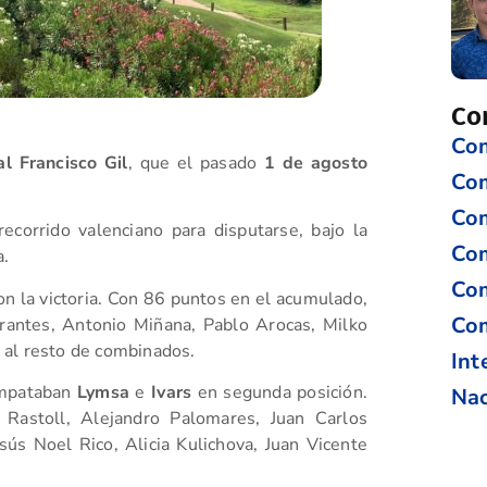
Co
Com
l Francisco Gil
, que el pasado
1 de agosto
Co
Com
ecorrido valenciano para disputarse, bajo la
Com
a.
Com
on la victoria. Con 86 puntos en el acumulado,
Com
grantes, Antonio Miñana, Pablo Arocas, Milko
 al resto de combinados.
Int
 empataban
Lymsa
e
Ivars
en segunda posición.
Nac
 Rastoll, Alejandro Palomares, Juan Carlos
sús Noel Rico, Alicia Kulichova, Juan Vicente