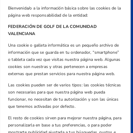
Bienvenida/o a la información básica sobre las cookies de la
página web responsabilidad de la entidad:
FEDERACIÓN DE GOLF DE LA COMUNIDAD
VALENCIANA
Una cookie o galleta informática es un pequeño archivo de
Dirección
información que se guarda en tu ordenador, “smartphone”
Centre de L´Esport, Carrer d'Isaac Peral i
o tableta cada vez que visitas nuestra página web. Algunas
Caballero, Nº 5, Despachos 2 y 3, 46980,
cookies son nuestras y otras pertenecen a empresas
Valencia
externas que prestan servicios para nuestra página web.
Teléfono
Las cookies pueden ser de varios tipos: las cookies técnicas
+34 961 367 799
son necesarias para que nuestra página web pueda
Email
funcionar, no necesitan de tu autorización y son las únicas
que tenemos activadas por defecto.
federacion@golfcv.com
El resto de cookies sirven para mejorar nuestra página, para
Aviso Legal
personalizarla en base a tus preferencias, o para poder
Política de Privacidad
mostrarte publicidad ajustada a tus búsquedas, gustos e