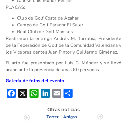
D. José Luis Muñoz Peirats
PLACAS
:
Club de Golf Costa de Azahar
Campo de Golf Parador El Saler
Real Club de Golf Manises
Realizaron la entrega Andrés M. Torrubia, Presidente
de la Federación de Golf de la Comunidad Valenciana y
los Vicepresidentes Juan Pintor y Guillermo Giménez.
El acto fue presentado por Luis G. Méndez y se llevó
acabo ante la presencia de unas 60 personas.
Galería de fotos del evento
Facebook
X
WhatsApp
LinkedIn
Email
Compartir
Otras noticias
Tercer Listado Informativo Hándicaps valederos PVACE-(BAI)
Artigas y Bakri en el Top-5 del Campeonato de España de P&P