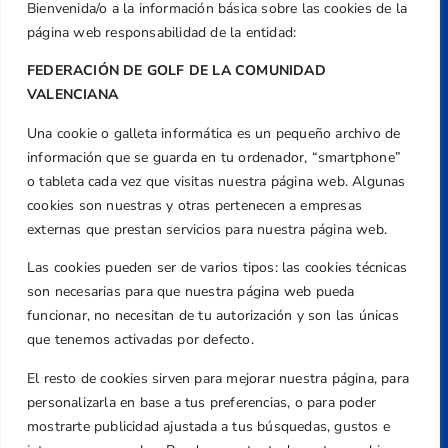
Bienvenida/o a la información básica sobre las cookies de la
página web responsabilidad de la entidad:
FEDERACIÓN DE GOLF DE LA COMUNIDAD
VALENCIANA
Una cookie o galleta informática es un pequeño archivo de
Dirección
información que se guarda en tu ordenador, “smartphone”
Centre de L´Esport, Carrer d'Isaac Peral i
o tableta cada vez que visitas nuestra página web. Algunas
Caballero, Nº 5, Despachos 2 y 3, 46980,
cookies son nuestras y otras pertenecen a empresas
Valencia
externas que prestan servicios para nuestra página web.
Teléfono
Las cookies pueden ser de varios tipos: las cookies técnicas
+34 961 367 799
son necesarias para que nuestra página web pueda
Email
funcionar, no necesitan de tu autorización y son las únicas
federacion@golfcv.com
que tenemos activadas por defecto.
El resto de cookies sirven para mejorar nuestra página, para
Aviso Legal
personalizarla en base a tus preferencias, o para poder
Política de Privacidad
mostrarte publicidad ajustada a tus búsquedas, gustos e
Transparencia