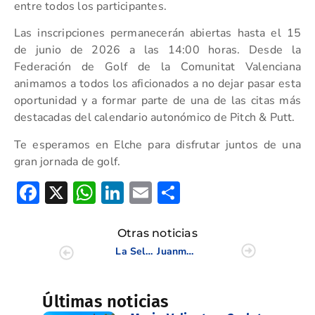
entre todos los participantes.
Las inscripciones permanecerán abiertas hasta el 15
de junio de 2026 a las 14:00 horas. Desde la
Federación de Golf de la Comunitat Valenciana
animamos a todos los aficionados a no dejar pasar esta
oportunidad y a formar parte de una de las citas más
destacadas del calendario autonómico de Pitch & Putt.
Te esperamos en Elche para disfrutar juntos de una
gran jornada de golf.
Facebook
X
WhatsApp
LinkedIn
Email
Compartir
Otras noticias
La Selección Valenciana afronta la defensa del título en el Campeonato de España Absoluto Femenino de FFAA
Juanma Verdú participa en la reunión de Directores Gerentes de las Federaciones Autonómicas de Golf
Últimas noticias