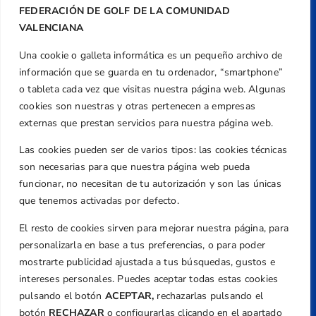
FEDERACIÓN DE GOLF DE LA COMUNIDAD
VALENCIANA
Una cookie o galleta informática es un pequeño archivo de
Dirección
información que se guarda en tu ordenador, “smartphone”
Centre de L´Esport, Carrer d'Isaac Peral i
o tableta cada vez que visitas nuestra página web. Algunas
Caballero, Nº 5, Despachos 2 y 3, 46980,
cookies son nuestras y otras pertenecen a empresas
Valencia
externas que prestan servicios para nuestra página web.
Teléfono
Las cookies pueden ser de varios tipos: las cookies técnicas
+34 961 367 799
son necesarias para que nuestra página web pueda
Email
funcionar, no necesitan de tu autorización y son las únicas
federacion@golfcv.com
que tenemos activadas por defecto.
El resto de cookies sirven para mejorar nuestra página, para
Aviso Legal
personalizarla en base a tus preferencias, o para poder
Política de Privacidad
mostrarte publicidad ajustada a tus búsquedas, gustos e
Transparencia
intereses personales. Puedes aceptar todas estas cookies
Normativa
pulsando el botón
ACEPTAR,
rechazarlas pulsando el
botón
RECHAZAR
o configurarlas clicando en el apartado