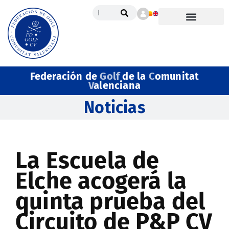
Federación de
Golf
de la
C
omunitat
V
alenciana
Noticias
La Escuela de
Elche acogerá la
quinta prueba del
Circuito de P&P CV