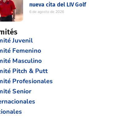
nueva cita del LIV Golf
6 de agosto de 2026
mités
ité Juvenil
mité Femenino
ité Masculino
ité Pitch & Putt
ité Profesionales
ité Senior
ernacionales
ionales