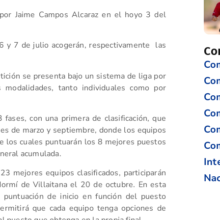
o por Jaime Campos Alcaraz en el hoyo 3 del
6 y 7 de julio acogerán, respectivamente las
Co
Com
ición se presenta bajo un sistema de liga por
Co
s modalidades, tanto individuales como por
Com
Com
 fases, con una primera de clasificación, que
Com
ses de marzo y septiembre, donde los equipos
de los cuales puntuarán los 8 mejores puestos
Com
eneral acumulada.
Int
s 23 mejores equipos clasificados, participarán
Nac
ormí de Villaitana el 20 de octubre. En esta
a puntuación de inicio en función del puesto
 permitirá que cada equipo tenga opciones de
al puesto que obtenga en la propia final.