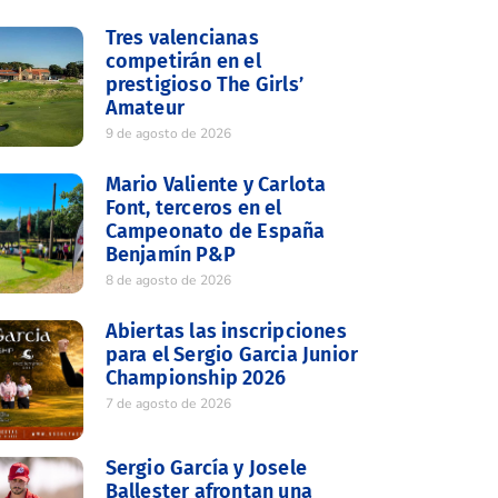
Tres valencianas
competirán en el
prestigioso The Girls’
Amateur
9 de agosto de 2026
Mario Valiente y Carlota
Font, terceros en el
Campeonato de España
Benjamín P&P
8 de agosto de 2026
Abiertas las inscripciones
para el Sergio Garcia Junior
Championship 2026
7 de agosto de 2026
Sergio García y Josele
Ballester afrontan una