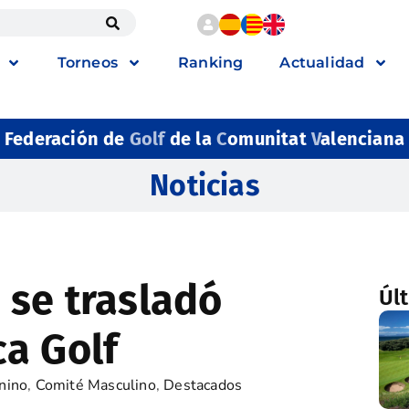
Torneos
Ranking
Actualidad
Federación de
Golf
de la
C
omunitat
V
alenciana
Noticias
 se trasladó
Úl
a Golf
nino
,
Comité Masculino
,
Destacados