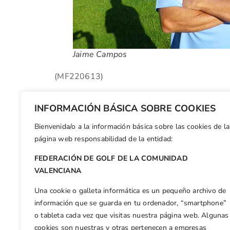
Jaime Campos
(MF220613)
(MF230613)
INFORMACIÓN BÁSICA SOBRE COOKIES
Bienvenida/o a la información básica sobre las cookies de la
Facebook
X
WhatsApp
LinkedIn
Email
Compar
página web responsabilidad de la entidad:
FEDERACIÓN DE GOLF DE LA COMUNIDAD
Otras n
VALENCIANA
Escuriola y Pérez Sanmartín se concentran con la RFEG de cara a los Europeos
Una cookie o galleta informática es un pequeño archivo de
información que se guarda en tu ordenador, “smartphone”
o tableta cada vez que visitas nuestra página web. Algunas
cookies son nuestras y otras pertenecen a empresas