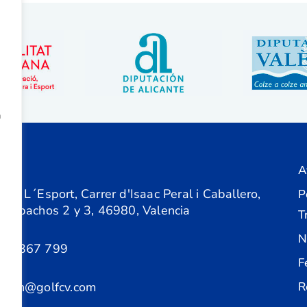
a
A
ón
 de L´Esport, Carrer d'Isaac Peral i Caballero,
P
 Despachos 2 y 3, 46980, Valencia
T
N
61 367 799
F
acion@golfcv.com
R