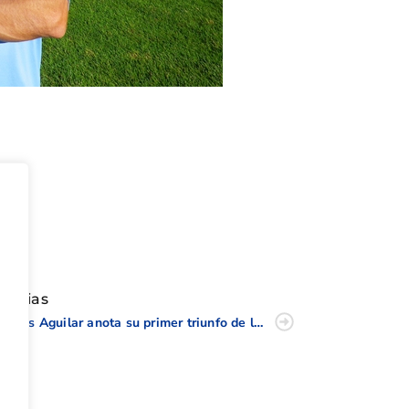
tir
oticias
Carlos Aguilar anota su primer triunfo de la temporada en el Circuito de Profesionales en La Sella