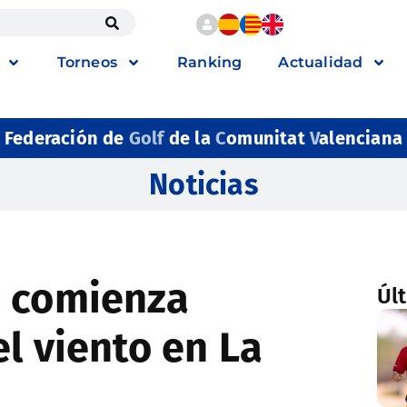
Torneos
Ranking
Actualidad
Federación de
Golf
de la
C
omunitat
V
alenciana
Noticias
e comienza
Úl
l viento en La