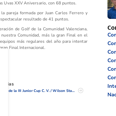
 las Uvas XXV Aniversario, con 68 puntos.
 la pareja formada por Juan Carlos Ferrero y
espectacular resultado de 41 puntos.
Co
deración de Golf de la Comunidad Valenciana,
Com
 nuestra Comunidad, más la gran Final en el
equipos más regulares del año para intentar
Co
gran Final Internacional.
Com
Com
tir
Com
Com
oticias
Int
Final de la III Junior Cup C. V. / Wilson Staff
Nac