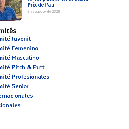
Prix de Pau
3 de agosto de 2026
mités
ité Juvenil
mité Femenino
ité Masculino
ité Pitch & Putt
ité Profesionales
ité Senior
ernacionales
ionales