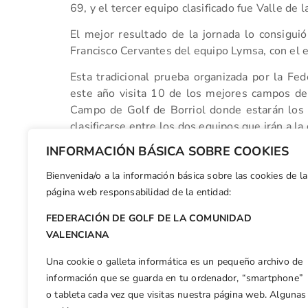
69, y el tercer equipo clasificado fue Valle de
El mejor resultado de la jornada lo consiguió
Francisco Cervantes del equipo Lymsa, con el 
Esta tradicional prueba organizada por la Fe
este año visita 10 de los mejores campos de
Campo de Golf de Borriol donde estarán los 
clasificarse entre los dos equipos que irán a la 
INFORMACIÓN BÁSICA SOBRE COOKIES
Facebook
X
WhatsApp
LinkedIn
Email
Compar
Bienvenida/o a la información básica sobre las cookies de la
página web responsabilidad de la entidad:
FEDERACIÓN DE GOLF DE LA COMUNIDAD
Otras n
VALENCIANA
Primer listado de Hándicaps Valederos Cto España Sub-16
Una cookie o galleta informática es un pequeño archivo de
información que se guarda en tu ordenador, “smartphone”
o tableta cada vez que visitas nuestra página web. Algunas