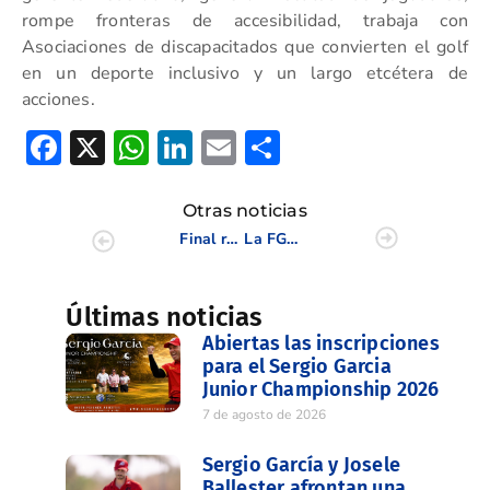
rompe fronteras de accesibilidad, trabaja con
Asociaciones de discapacitados que convierten el golf
en un deporte inclusivo y un largo etcétera de
acciones.
Facebook
X
WhatsApp
LinkedIn
Email
Compartir
Otras noticias
Final reñida del Campeonato de Alicante en Vistabella Golf
La FGCV impulsa el auge del golf femenino en España
Últimas noticias
Abiertas las inscripciones
para el Sergio Garcia
Junior Championship 2026
7 de agosto de 2026
Sergio García y Josele
Ballester afrontan una