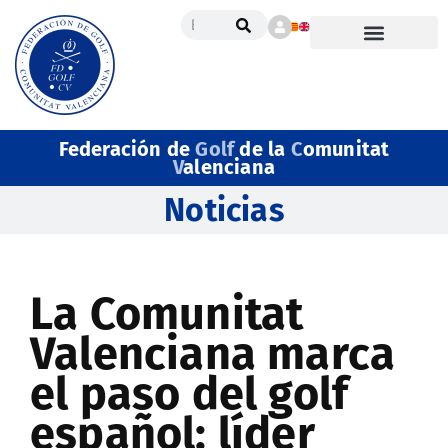
Federación de
Golf
de la
C
omunitat
V
alenciana
Noticias
La Comunitat
Valenciana marca
el paso del golf
español: líder