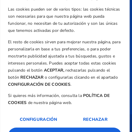
Teléfono
Las cookies pueden ser de varios tipos: las cookies técnicas
+34 961 367 799
son necesarias para que nuestra página web pueda
Email
funcionar, no necesitan de tu autorización y son las únicas
que tenemos activadas por defecto.
federacion@golfcv.com
El resto de cookies sirven para mejorar nuestra página, para
Aviso Legal
personalizarla en base a tus preferencias, o para poder
Política de Privacidad
mostrarte publicidad ajustada a tus búsquedas, gustos e
Transparencia
intereses personales. Puedes aceptar todas estas cookies
Normativa
pulsando el botón
ACEPTAR,
rechazarlas pulsando el
botón
RECHAZAR
o configurarlas clicando en el apartado
Federación
CONFIGURACIÓN DE COOKIES
.
Revista
Si quieres más información, consulta la
POLÍTICA DE
COOKIES
de nuestra página web.
CONFIGURACIÓN
RECHAZAR
Copyright ©
Federación de Golf de la
Comunitat Valenciana
| Diseño:
TecnoQuatre