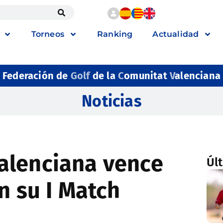
Torneos
Ranking
Actualidad
Federación de
Golf
de la
C
omunitat
V
alenciana
Noticias
alenciana vence
Úl
n su I Match