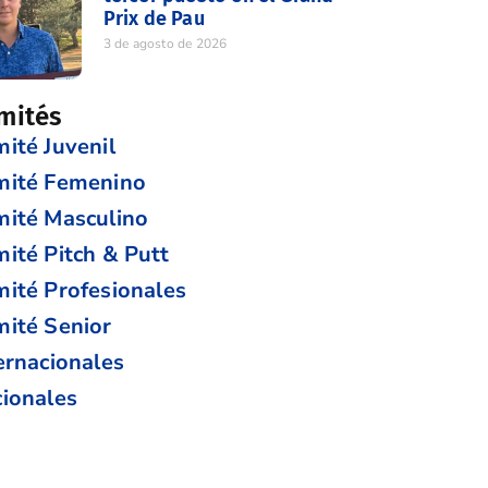
Prix de Pau
3 de agosto de 2026
mités
ité Juvenil
mité Femenino
ité Masculino
ité Pitch & Putt
ité Profesionales
ité Senior
ernacionales
ionales