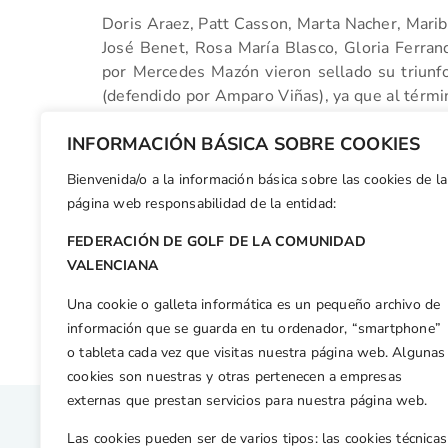
Doris Araez, Patt Casson, Marta Nacher, Marib
José Benet, Rosa María Blasco, Gloria Ferran
por Mercedes Mazón vieron sellado su triunfo
(defendido por Amparo Viñas), ya que al térmi
reflejaba un empate entre ambas escuadras.
INFORMACIÓN BÁSICA SOBRE COOKIES
Bienvenida/o a la información básica sobre las cookies de la
Facebook
X
WhatsApp
LinkedIn
Email
Compar
página web responsabilidad de la entidad:
FEDERACIÓN DE GOLF DE LA COMUNIDAD
Otras n
VALENCIANA
El CG Escorpión campeón del Interclubes de la Comunidad Valenciana
Una cookie o galleta informática es un pequeño archivo de
información que se guarda en tu ordenador, “smartphone”
o tableta cada vez que visitas nuestra página web. Algunas
cookies son nuestras y otras pertenecen a empresas
externas que prestan servicios para nuestra página web.
Las cookies pueden ser de varios tipos: las cookies técnicas