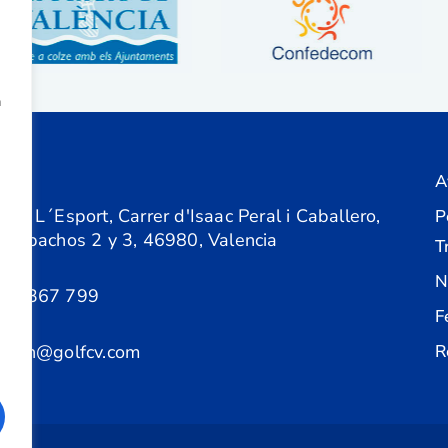
a
A
ón
 de L´Esport, Carrer d'Isaac Peral i Caballero,
P
 Despachos 2 y 3, 46980, Valencia
T
N
61 367 799
F
acion@golfcv.com
R