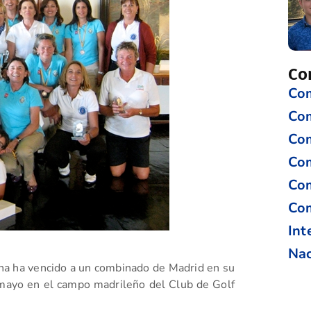
Co
Com
Co
Com
Com
Com
Com
Int
Nac
a ha vencido a un combinado de Madrid en su
mayo en el campo madrileño del Club de Golf