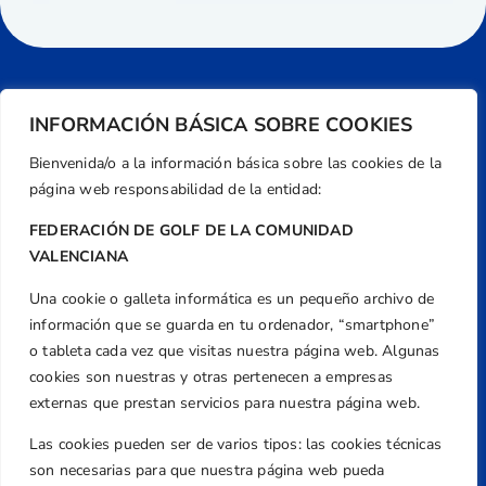
INFORMACIÓN BÁSICA SOBRE COOKIES
Bienvenida/o a la información básica sobre las cookies de la
página web responsabilidad de la entidad:
FEDERACIÓN DE GOLF DE LA COMUNIDAD
VALENCIANA
Una cookie o galleta informática es un pequeño archivo de
Dirección
información que se guarda en tu ordenador, “smartphone”
Centre de L´Esport, Carrer d'Isaac Peral i
o tableta cada vez que visitas nuestra página web. Algunas
Caballero, Nº 5, Despachos 2 y 3, 46980,
cookies son nuestras y otras pertenecen a empresas
Valencia
externas que prestan servicios para nuestra página web.
Teléfono
Las cookies pueden ser de varios tipos: las cookies técnicas
+34 961 367 799
son necesarias para que nuestra página web pueda