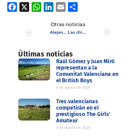
Facebook
X
WhatsApp
LinkedIn
Email
Compartir
Otras noticias
Alejandro Montañés, Campeón de España Sub 16 de Pitch & Putt
Las chicas del Sub 25, brillantes Subcampeonas en el Interterritorial Femenino
Últimas noticias
Raúl Gómez y Juan Miró
representan a la
Comunitat Valenciana en
el British Boys
9 de agosto de 2026
Tres valencianas
competirán en el
prestigioso The Girls’
Amateur
9 de agosto de 2026