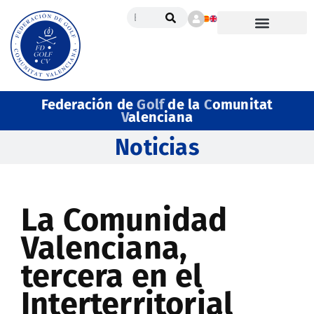
Federación de
Golf
de la
C
omunitat
V
alenciana
Noticias
La Comunidad
Valenciana,
tercera en el
Interterritorial